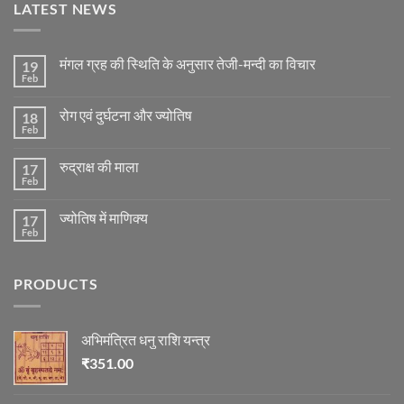
LATEST NEWS
मंगल ग्रह की स्थिति के अनुसार तेजी-मन्दी का विचार
19
Feb
No
Comments
on
रोग एवं दुर्घटना और ज्योतिष
18
मंगल
ग्रह
Feb
No
की
Comments
स्थिति
on
के
रुद्राक्ष की माला
17
रोग
अनुसार
एवं
Feb
No
तेजी-
दुर्घटना
Comments
मन्दी
और
on
का
ज्योतिष
ज्योतिष में माणिक्य
17
रुद्राक्ष
विचार
की
Feb
No
माला
Comments
on
ज्योतिष
PRODUCTS
में
माणिक्य
अभिमंत्रित धनु राशि यन्त्र
₹
351.00