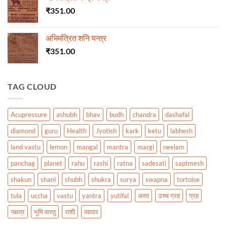
₹
351.00
अभिमंत्रित शनि यन्त्र
₹
351.00
TAG CLOUD
Acupressure
ashubh
bhav
budh
chandra
dashafal
diamond
guru
Health
Jyotish
kark
ketu
labhesh
land vastu
lemon
mangal
mantra
margi
neelam
panchag
planet
rahu
rashi
ratna
sadesati
saptmesh
shakun
shani
shubh
shukra
surya
swapna
tortoise
tula
uccha
vastu
yantra
yutifal
अस्त
उच्च ग्रह
ग्रह
नक्षत्र
भूमि वास्तु
राशी
व्यापार