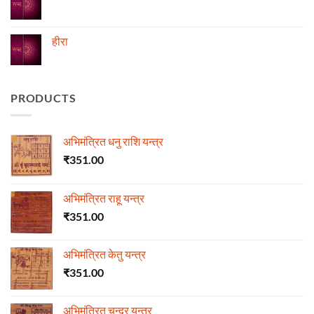
की
माला
No
Comments
on
ज्योतिष
हीरा
में
माणिक्य
No
Comments
on
हीरा
PRODUCTS
अभिमंत्रित धनु राशि यन्त्र
₹
351.00
अभिमंत्रित राहू यन्त्र
₹
351.00
अभिमंत्रित केतु यन्त्र
₹
351.00
अभिमंत्रित चन्द्र यन्त्र