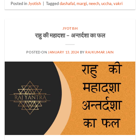
Posted in
Jyotish
|
Tagged
dashafal
,
margi
,
neech
,
uccha
,
vakri
JYOTISH
राहु की महादशा – अन्तर्दशा का फल
POSTED ON
JANUARY 13, 2024
BY
RAJKUMAR JAIN