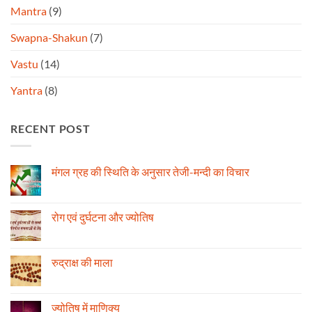
Mantra
(9)
Swapna-Shakun
(7)
Vastu
(14)
Yantra
(8)
RECENT POST
मंगल ग्रह की स्थिति के अनुसार तेजी-मन्दी का विचार
No
Comments
on
मंगल
रोग एवं दुर्घटना और ज्योतिष
ग्रह
की
No
स्थिति
Comments
के
on
अनुसार
रोग
रुद्राक्ष की माला
तेजी-
एवं
मन्दी
दुर्घटना
No
का
और
Comments
विचार
ज्योतिष
on
रुद्राक्ष
ज्योतिष में माणिक्य