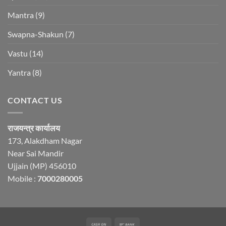
Mantra
(9)
Swapna-Shakun
(7)
Vastu
(14)
Yantra
(8)
CONTACT US
राजयन्त्र कार्यालय
173, Alakdham Nagar
Near Sai Mandir
Ujjain (MP) 456010
Mobile :
7000280005
Cash
Bank