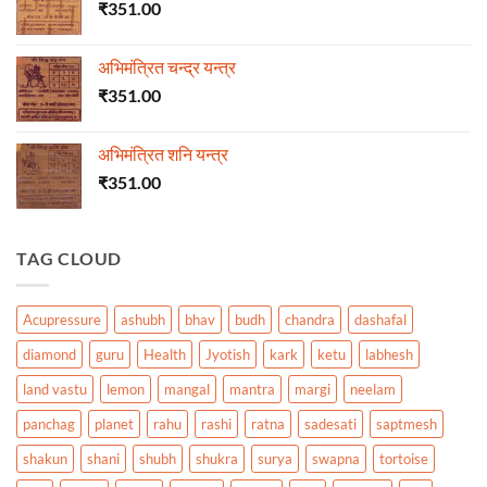
₹
351.00
अभिमंत्रित चन्द्र यन्त्र
₹
351.00
अभिमंत्रित शनि यन्त्र
₹
351.00
TAG CLOUD
Acupressure
ashubh
bhav
budh
chandra
dashafal
diamond
guru
Health
Jyotish
kark
ketu
labhesh
land vastu
lemon
mangal
mantra
margi
neelam
panchag
planet
rahu
rashi
ratna
sadesati
saptmesh
shakun
shani
shubh
shukra
surya
swapna
tortoise