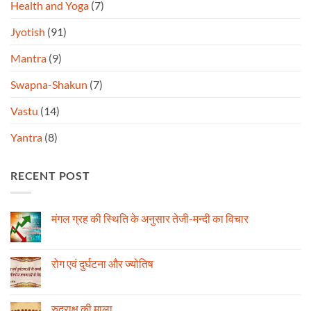
Health and Yoga
(7)
Jyotish
(91)
Mantra
(9)
Swapna-Shakun
(7)
Vastu
(14)
Yantra
(8)
RECENT POST
मंगल ग्रह की स्थिति के अनुसार तेजी-मन्दी का विचार
No
Comments
on
मंगल
रोग एवं दुर्घटना और ज्योतिष
ग्रह
की
No
स्थिति
Comments
के
on
अनुसार
रोग
रुद्राक्ष की माला