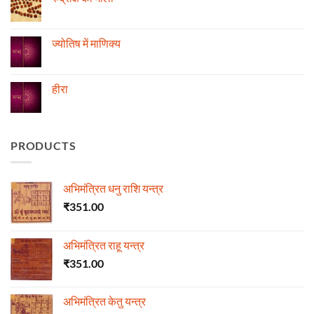
तेजी-
एवं
मन्दी
दुर्घटना
No
का
और
Comments
विचार
ज्योतिष
on
रुद्राक्ष
ज्योतिष में माणिक्य
की
माला
No
Comments
on
ज्योतिष
हीरा
में
माणिक्य
No
Comments
on
हीरा
PRODUCTS
अभिमंत्रित धनु राशि यन्त्र
₹
351.00
अभिमंत्रित राहू यन्त्र
₹
351.00
अभिमंत्रित केतु यन्त्र