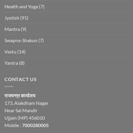
Health and Yoga
(7)
Jyotish
(91)
Mantra
(9)
Swapna-Shakun
(7)
Vastu
(14)
Yantra
(8)
CONTACT US
राजयन्त्र कार्यालय
173, Alakdham Nagar
Near Sai Mandir
Ujjain (MP) 456010
Mobile :
7000280005