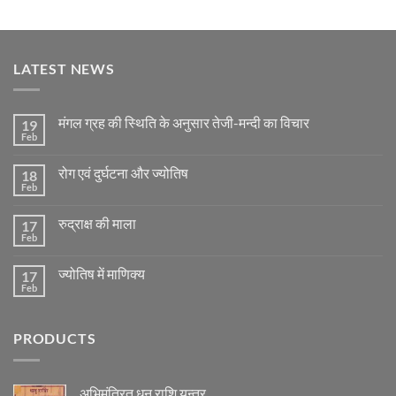
LATEST NEWS
मंगल ग्रह की स्थिति के अनुसार तेजी-मन्दी का विचार
19
Feb
No
Comments
on
रोग एवं दुर्घटना और ज्योतिष
18
मंगल
ग्रह
Feb
No
की
Comments
स्थिति
on
के
रुद्राक्ष की माला
17
रोग
अनुसार
एवं
Feb
No
तेजी-
दुर्घटना
Comments
मन्दी
और
on
का
ज्योतिष
ज्योतिष में माणिक्य
17
रुद्राक्ष
विचार
की
Feb
No
माला
Comments
on
ज्योतिष
PRODUCTS
में
माणिक्य
अभिमंत्रित धनु राशि यन्त्र