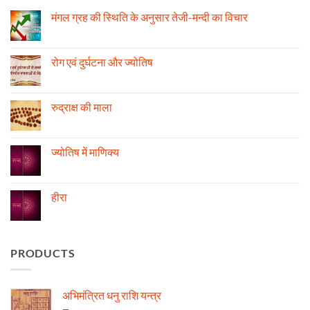
मंगल ग्रह की स्थिति के अनुसार तेजी-मन्दी का विचार
No
Comments
on
मंगल
रोग एवं दुर्घटना और ज्योतिष
ग्रह
की
No
स्थिति
Comments
के
on
अनुसार
रोग
रुद्राक्ष की माला
तेजी-
एवं
मन्दी
दुर्घटना
No
का
और
Comments
विचार
ज्योतिष
on
रुद्राक्ष
ज्योतिष में माणिक्य
की
माला
No
Comments
on
ज्योतिष
हीरा
में
माणिक्य
No
Comments
on
हीरा
PRODUCTS
अभिमंत्रित धनु राशि यन्त्र