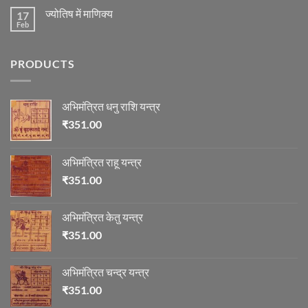
और
on
का
ज्योतिष
ज्योतिष में माणिक्य
17
रुद्राक्ष
विचार
की
Feb
No
माला
Comments
on
ज्योतिष
PRODUCTS
में
माणिक्य
अभिमंत्रित धनु राशि यन्त्र
₹
351.00
अभिमंत्रित राहू यन्त्र
₹
351.00
अभिमंत्रित केतु यन्त्र
₹
351.00
अभिमंत्रित चन्द्र यन्त्र
₹
351.00