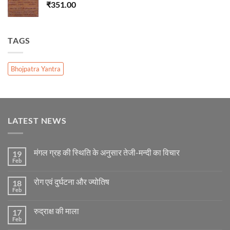
₹
351.00
TAGS
Bhojpatra Yantra
LATEST NEWS
मंगल ग्रह की स्थिति के अनुसार तेजी-मन्दी का विचार
19
Feb
No
Comments
on
रोग एवं दुर्घटना और ज्योतिष
18
मंगल
ग्रह
Feb
No
की
Comments
स्थिति
on
के
रुद्राक्ष की माला
17
रोग
अनुसार
एवं
Feb
No
तेजी-
दुर्घटना
Comments
मन्दी