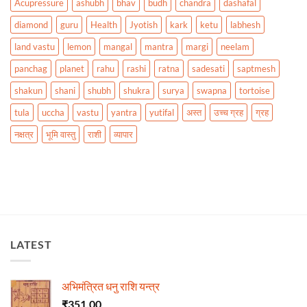
Acupressure
ashubh
bhav
budh
chandra
dashafal
diamond
guru
Health
Jyotish
kark
ketu
labhesh
land vastu
lemon
mangal
mantra
margi
neelam
panchag
planet
rahu
rashi
ratna
sadesati
saptmesh
shakun
shani
shubh
shukra
surya
swapna
tortoise
tula
uccha
vastu
yantra
yutifal
अस्त
उच्च ग्रह
ग्रह
नक्षत्र
भूमि वास्तु
राशी
व्यापार
LATEST
अभिमंत्रित धनु राशि यन्त्र
₹
351.00