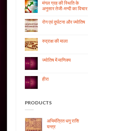
मंगल ग्रह की स्थिति के
अनुसार तेजी-मन्दी का विचार
No
Comments
रोग एवं दुर्घटना और ज्योतिष
on
मंगल
No
ग्रह
Comments
की
on
स्थिति
रोग
रुद्राक्ष की माला
के
एवं
अनुसार
दुर्घटना
No
तेजी-
और
Comments
मन्दी
ज्योतिष
on
का
रुद्राक्ष
ज्योतिष में माणिक्य
विचार
की
माला
No
Comments
on
ज्योतिष
हीरा
में
माणिक्य
No
Comments
on
हीरा
PRODUCTS
अभिमंत्रित धनु राशि
यन्त्र