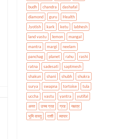
budh
chandra
dashafal
diamond
guru
Health
Jyotish
kark
ketu
labhesh
land vastu
lemon
mangal
mantra
margi
neelam
panchag
planet
rahu
rashi
ratna
sadesati
saptmesh
shakun
shani
shubh
shukra
surya
swapna
tortoise
tula
uccha
vastu
yantra
yutifal
अस्त
उच्च ग्रह
ग्रह
नक्षत्र
भूमि वास्तु
राशी
व्यापार