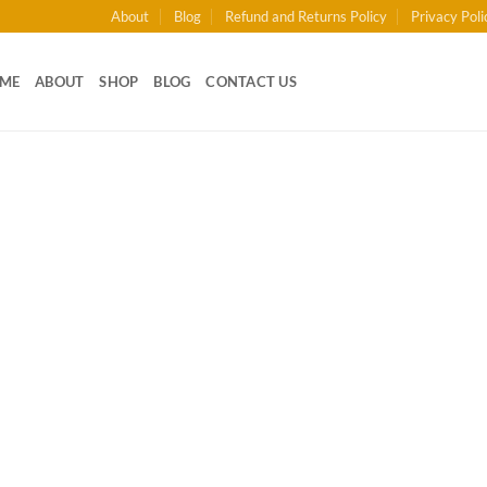
About
Blog
Refund and Returns Policy
Privacy Poli
ME
ABOUT
SHOP
BLOG
CONTACT US