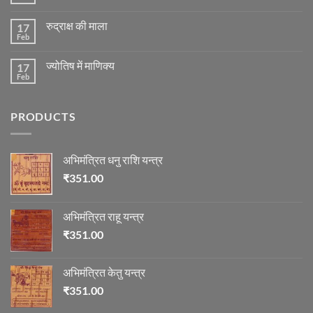
No
की
Comments
स्थिति
on
के
रुद्राक्ष की माला
17
रोग
अनुसार
एवं
Feb
No
तेजी-
दुर्घटना
Comments
मन्दी
और
on
का
ज्योतिष
ज्योतिष में माणिक्य
17
रुद्राक्ष
विचार
की
Feb
No
माला
Comments
on
ज्योतिष
PRODUCTS
में
माणिक्य
अभिमंत्रित धनु राशि यन्त्र
₹
351.00
अभिमंत्रित राहू यन्त्र
₹
351.00
अभिमंत्रित केतु यन्त्र
₹
351.00