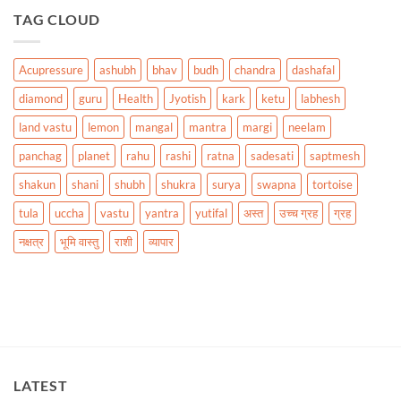
TAG CLOUD
Acupressure
ashubh
bhav
budh
chandra
dashafal
diamond
guru
Health
Jyotish
kark
ketu
labhesh
land vastu
lemon
mangal
mantra
margi
neelam
panchag
planet
rahu
rashi
ratna
sadesati
saptmesh
shakun
shani
shubh
shukra
surya
swapna
tortoise
tula
uccha
vastu
yantra
yutifal
अस्त
उच्च ग्रह
ग्रह
नक्षत्र
भूमि वास्तु
राशी
व्यापार
LATEST