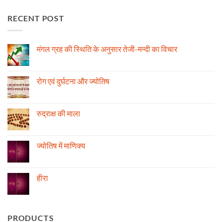
RECENT POST
मंगल ग्रह की स्थिति के अनुसार तेजी-मन्दी का विचार
No
Comments
on
मंगल
रोग एवं दुर्घटना और ज्योतिष
ग्रह
की
No
स्थिति
Comments
के
on
अनुसार
रोग
रुद्राक्ष की माला
तेजी-
एवं
मन्दी
दुर्घटना
No
का
और
Comments
विचार
ज्योतिष
on
रुद्राक्ष
ज्योतिष में माणिक्य
की
माला
No
Comments
on
ज्योतिष
हीरा
में
माणिक्य
No
Comments
on
हीरा
PRODUCTS