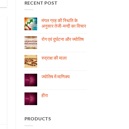
RECENT POST
मंगल ग्रह की स्थिति के
अनुसार तेजी-मन्दी का विचार
No
Comments
रोग एवं दुर्घटना और ज्योतिष
on
मंगल
No
ग्रह
Comments
की
on
स्थिति
रोग
रुद्राक्ष की माला
के
एवं
अनुसार
दुर्घटना
No
तेजी-
और
Comments
मन्दी
ज्योतिष
on
का
रुद्राक्ष
ज्योतिष में माणिक्य
विचार
की
माला
No
Comments
on
ज्योतिष
हीरा
में
माणिक्य
No
Comments
on
हीरा
PRODUCTS