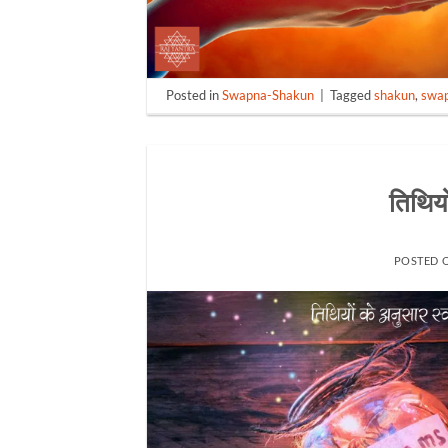
Posted in
Swapna-Shakun
|
Tagged
shakun
,
swa
तिथियो
POSTED 