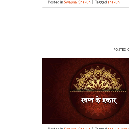
Posted in
Swapna-Shakun
|
Tagged
shakun
POSTED 