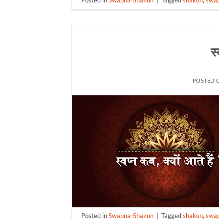
Posted in
Swapna-Shakun
|
Tagged
shakun
,
swa
स्
POSTED 
Posted in
Swapna-Shakun
|
Tagged
shakun
,
swa