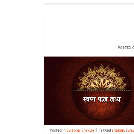
POSTED 
Posted in
Swapna-Shakun
|
Tagged
shakun
,
swa