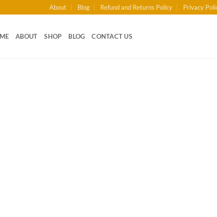
About
Blog
Refund and Returns Policy
Privacy Poli
ME
ABOUT
SHOP
BLOG
CONTACT US