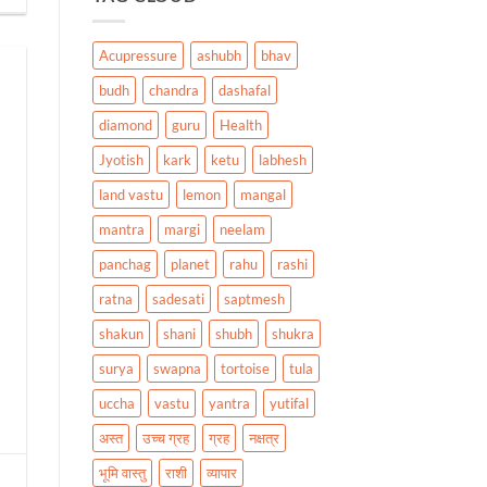
Acupressure
ashubh
bhav
budh
chandra
dashafal
diamond
guru
Health
Jyotish
kark
ketu
labhesh
land vastu
lemon
mangal
mantra
margi
neelam
panchag
planet
rahu
rashi
ratna
sadesati
saptmesh
shakun
shani
shubh
shukra
surya
swapna
tortoise
tula
uccha
vastu
yantra
yutifal
अस्त
उच्च ग्रह
ग्रह
नक्षत्र
भूमि वास्तु
राशी
व्यापार