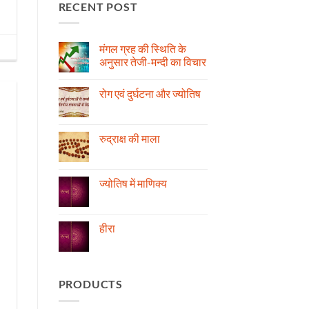
RECENT POST
मंगल ग्रह की स्थिति के
अनुसार तेजी-मन्दी का विचार
No
Comments
रोग एवं दुर्घटना और ज्योतिष
on
मंगल
No
ग्रह
Comments
की
on
स्थिति
रोग
रुद्राक्ष की माला
के
एवं
अनुसार
दुर्घटना
No
तेजी-
और
Comments
मन्दी
ज्योतिष
on
का
रुद्राक्ष
ज्योतिष में माणिक्य
विचार
की
माला
No
Comments
on
ज्योतिष
हीरा
में
माणिक्य
No
Comments
on
हीरा
PRODUCTS