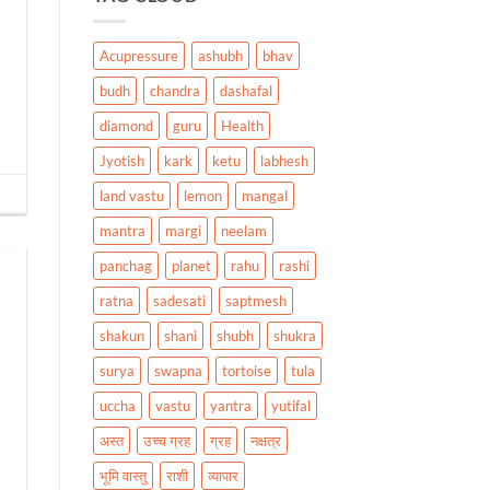
Acupressure
ashubh
bhav
budh
chandra
dashafal
diamond
guru
Health
Jyotish
kark
ketu
labhesh
land vastu
lemon
mangal
mantra
margi
neelam
panchag
planet
rahu
rashi
ratna
sadesati
saptmesh
shakun
shani
shubh
shukra
surya
swapna
tortoise
tula
uccha
vastu
yantra
yutifal
अस्त
उच्च ग्रह
ग्रह
नक्षत्र
भूमि वास्तु
राशी
व्यापार