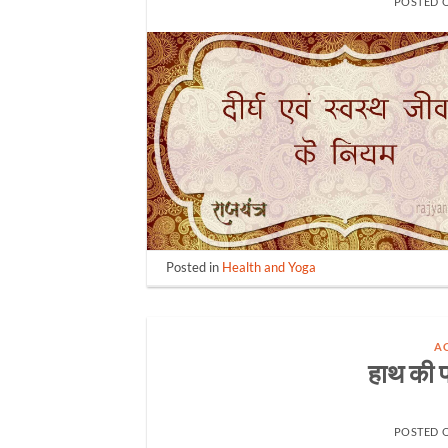
POSTED 
Posted in
Health and Yoga
A
हाथ की पा
POSTED 