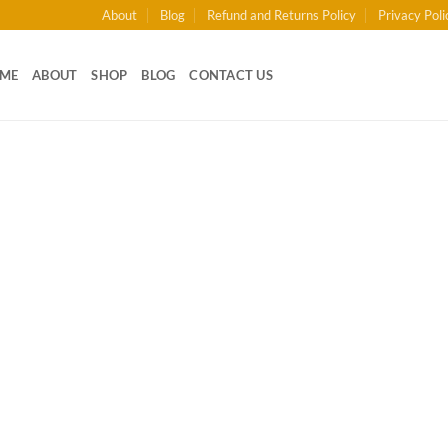
About
Blog
Refund and Returns Policy
Privacy Poli
ME
ABOUT
SHOP
BLOG
CONTACT US