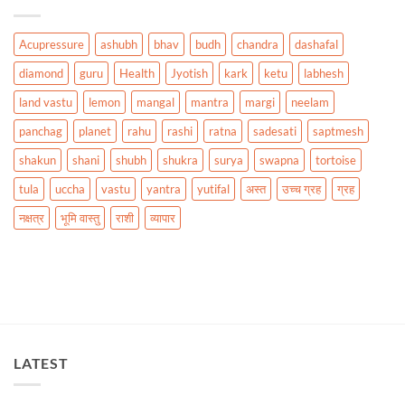
Acupressure
ashubh
bhav
budh
chandra
dashafal
diamond
guru
Health
Jyotish
kark
ketu
labhesh
land vastu
lemon
mangal
mantra
margi
neelam
panchag
planet
rahu
rashi
ratna
sadesati
saptmesh
shakun
shani
shubh
shukra
surya
swapna
tortoise
tula
uccha
vastu
yantra
yutifal
अस्त
उच्च ग्रह
ग्रह
नक्षत्र
भूमि वास्तु
राशी
व्यापार
LATEST