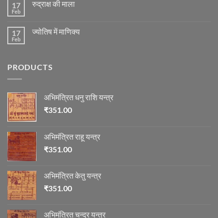
के
रुद्राक्ष की माला
17
रोग
अनुसार
एवं
Feb
No
तेजी-
दुर्घटना
Comments
मन्दी
और
on
का
ज्योतिष
ज्योतिष में माणिक्य
17
रुद्राक्ष
विचार
की
Feb
No
माला
Comments
on
ज्योतिष
PRODUCTS
में
माणिक्य
अभिमंत्रित धनु राशि यन्त्र
₹
351.00
अभिमंत्रित राहू यन्त्र
₹
351.00
अभिमंत्रित केतु यन्त्र
₹
351.00
अभिमंत्रित चन्द्र यन्त्र