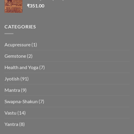
₹
351.00
CATEGORIES
Acupressure
(1)
Gemstone
(2)
Health and Yoga
(7)
Jyotish
(91)
Mantra
(9)
Swapna-Shakun
(7)
Vastu
(14)
Yantra
(8)