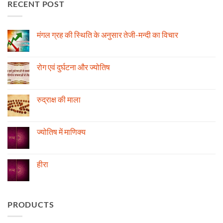
RECENT POST
मंगल ग्रह की स्थिति के अनुसार तेजी-मन्दी का विचार
No
Comments
on
मंगल
रोग एवं दुर्घटना और ज्योतिष
ग्रह
की
No
स्थिति
Comments
के
on
अनुसार
रोग
रुद्राक्ष की माला
तेजी-
एवं
मन्दी
दुर्घटना
No
का
और
Comments
विचार
ज्योतिष
on
रुद्राक्ष
ज्योतिष में माणिक्य
की
माला
No
Comments
on
ज्योतिष
हीरा
में
माणिक्य
No
Comments
on
हीरा
PRODUCTS