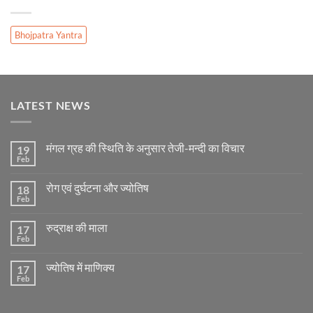
Bhojpatra Yantra
LATEST NEWS
मंगल ग्रह की स्थिति के अनुसार तेजी-मन्दी का विचार
19
Feb
No
Comments
on
रोग एवं दुर्घटना और ज्योतिष
18
मंगल
ग्रह
Feb
No
की
Comments
स्थिति
on
के
रुद्राक्ष की माला
17
रोग
अनुसार
एवं
Feb
No
तेजी-
दुर्घटना
Comments
मन्दी
और
on
का
ज्योतिष
ज्योतिष में माणिक्य
17
रुद्राक्ष
विचार
की
Feb
No
माला
Comments
on
ज्योतिष