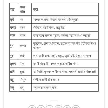
उच्च
ग्रह
फल
राशि
सूर्य
मेष
भाग्यवान धनी, विद्वान, यशस्वी और सुखी
चन्द्र
वृषभ
धैर्यवान, शांतिप्रिय, संतुलित
मंगल
मकर
राजा द्वारा सम्मान प्राप्त, कर्तव्य परायण तथा साहसी
बुद्धिमान, लेखक, विद्वान, शत्रु नाशक, वंश वृद्धिकर्ता तथा
बुध
कन्या
प्रसन्न
गुरु
कर्क
शासक, विद्वान, मंत्री, चतुर, सुखी और ऐश्वर्य सम्पन्न
शुक्र
मीन
कामी विलासी, भाग्यवान तथा संगीत प्रिय
शनि
तुला
अधिपति, कृषक, जमींदार, राजा, यशस्वी तथा शक्तिशाली
राहु
मिथुन
धनी, साहसी और लम्पट
केतु
धनु
भ्रमणशील एवम् नीच