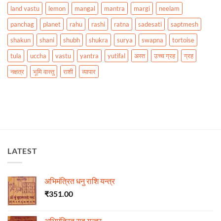
land vastu
lemon
mangal
mantra
margi
neelam
panchag
planet
rahu
rashi
ratna
sadesati
saptmesh
shakun
shani
shubh
shukra
surya
swapna
tortoise
tula
uccha
vastu
yantra
yutifal
अस्त
उच्च ग्रह
ग्रह
नक्षत्र
भूमि वास्तु
राशी
व्यापार
LATEST
अभिमंत्रित धनु राशि यन्त्र
₹
351.00
अभिमंत्रित राहू यन्त्र