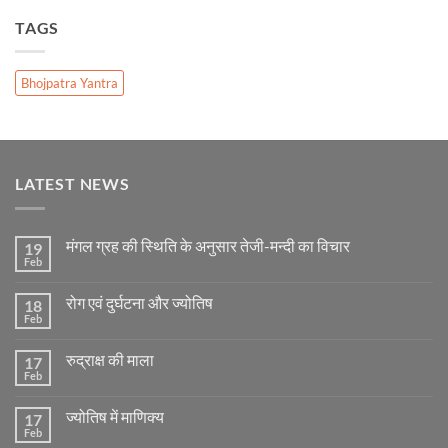
TAGS
Bhojpatra Yantra
LATEST NEWS
मंगल ग्रह की स्थिति के अनुसार तेजी-मन्दी का विचार
19
Feb
No
Comments
on
रोग एवं दुर्घटना और ज्योतिष
18
मंगल
ग्रह
Feb
No
की
Comments
स्थिति
on
के
रुद्राक्ष की माला
17
रोग
अनुसार
एवं
Feb
No
तेजी-
दुर्घटना
Comments
मन्दी
और
on
का
ज्योतिष
ज्योतिष में माणिक्य
17
रुद्राक्ष
विचार
की
Feb
No
माला