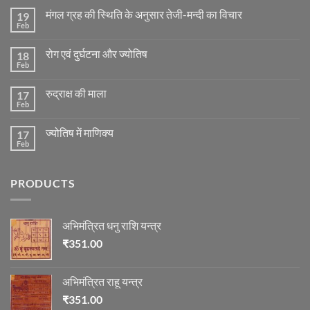
मंगल ग्रह की स्थिति के अनुसार तेजी-मन्दी का विचार
19
Feb
No
Comments
on
रोग एवं दुर्घटना और ज्योतिष
18
मंगल
ग्रह
Feb
No
की
Comments
स्थिति
on
के
रुद्राक्ष की माला
17
रोग
अनुसार
एवं
Feb
No
तेजी-
दुर्घटना
Comments
मन्दी
और
on
का
ज्योतिष
ज्योतिष में माणिक्य
17
रुद्राक्ष
विचार
की
Feb
No
माला
Comments
on
ज्योतिष
PRODUCTS
में
माणिक्य
अभिमंत्रित धनु राशि यन्त्र
₹
351.00
अभिमंत्रित राहू यन्त्र
₹
351.00