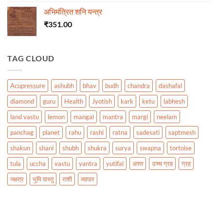
अभिमंत्रित शनि यन्त्र
₹
351.00
TAG CLOUD
Acupressure
ashubh
bhav
budh
chandra
dashafal
diamond
guru
Health
Jyotish
kark
ketu
labhesh
land vastu
lemon
mangal
mantra
margi
neelam
panchag
planet
rahu
rashi
ratna
sadesati
saptmesh
shakun
shani
shubh
shukra
surya
swapna
tortoise
tula
uccha
vastu
yantra
yutifal
अस्त
उच्च ग्रह
ग्रह
नक्षत्र
भूमि वास्तु
राशी
व्यापार