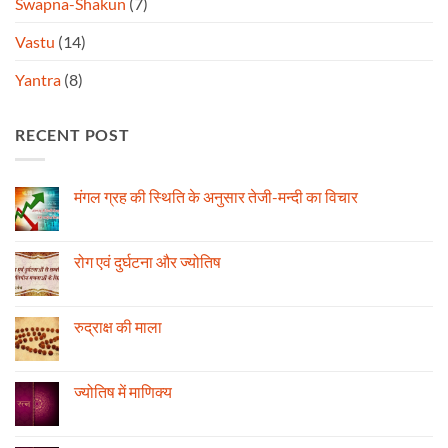
Swapna-Shakun
(7)
Vastu
(14)
Yantra
(8)
RECENT POST
मंगल ग्रह की स्थिति के अनुसार तेजी-मन्दी का विचार
No
Comments
on
मंगल
रोग एवं दुर्घटना और ज्योतिष
ग्रह
की
No
स्थिति
Comments
के
on
अनुसार
रोग
रुद्राक्ष की माला
तेजी-
एवं
मन्दी
दुर्घटना
No
का
और
Comments
विचार
ज्योतिष
on
रुद्राक्ष
ज्योतिष में माणिक्य
की
माला
No
Comments
on