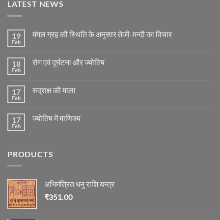
LATEST NEWS
मंगल ग्रह की स्थिति के अनुसार तेजी-मन्दी का विचार
19
Feb
No
Comments
on
रोग एवं दुर्घटना और ज्योतिष
18
मंगल
ग्रह
Feb
No
की
Comments
स्थिति
on
के
रुद्राक्ष की माला
17
रोग
अनुसार
एवं
Feb
No
तेजी-
दुर्घटना
Comments
मन्दी
और
on
का
ज्योतिष
ज्योतिष में माणिक्य
17
रुद्राक्ष
विचार
की
Feb
No
माला
Comments
on
ज्योतिष
PRODUCTS
में
माणिक्य
अभिमंत्रित धनु राशि यन्त्र
₹
351.00