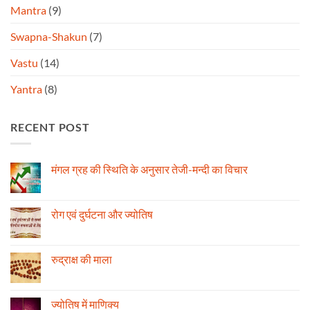
Mantra
(9)
Swapna-Shakun
(7)
Vastu
(14)
Yantra
(8)
RECENT POST
मंगल ग्रह की स्थिति के अनुसार तेजी-मन्दी का विचार
No
Comments
on
मंगल
रोग एवं दुर्घटना और ज्योतिष
ग्रह
की
No
स्थिति
Comments
के
on
अनुसार
रोग
रुद्राक्ष की माला
तेजी-
एवं
मन्दी
दुर्घटना
No
का
और
Comments
विचार
ज्योतिष
on
रुद्राक्ष
ज्योतिष में माणिक्य
की