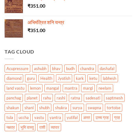
₹
351.00
अभिमंत्रित शनि यन्त्र
₹
351.00
TAG CLOUD
Acupressure
ashubh
bhav
budh
chandra
dashafal
diamond
guru
Health
Jyotish
kark
ketu
labhesh
land vastu
lemon
mangal
mantra
margi
neelam
panchag
planet
rahu
rashi
ratna
sadesati
saptmesh
shakun
shani
shubh
shukra
surya
swapna
tortoise
tula
uccha
vastu
yantra
yutifal
अस्त
उच्च ग्रह
ग्रह
नक्षत्र
भूमि वास्तु
राशी
व्यापार