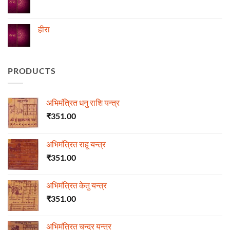
माला
No
Comments
on
ज्योतिष
हीरा
में
माणिक्य
No
Comments
on
हीरा
PRODUCTS
अभिमंत्रित धनु राशि यन्त्र
₹
351.00
अभिमंत्रित राहू यन्त्र
₹
351.00
अभिमंत्रित केतु यन्त्र
₹
351.00
अभिमंत्रित चन्द्र यन्त्र