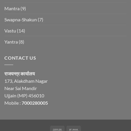
Mantra
(9)
Swapna-Shakun
(7)
Vastu
(14)
Yantra
(8)
CONTACT US
राजयन्त्र कार्यालय
173, Alakdham Nagar
Near Sai Mandir
Ujjain (MP) 456010
Mobile :
7000280005
Cash
Bank