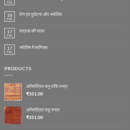
Feb
No
Comments
on
रोग एवं दुर्घटना और ज्योतिष
18
मंगल
ग्रह
Feb
No
की
Comments
स्थिति
on
के
रुद्राक्ष की माला
17
रोग
अनुसार
एवं
Feb
No
तेजी-
दुर्घटना
Comments
मन्दी
और
on
का
ज्योतिष
ज्योतिष में माणिक्य
17
रुद्राक्ष
विचार
की
Feb
No
माला
Comments
on
ज्योतिष
PRODUCTS
में
माणिक्य
अभिमंत्रित धनु राशि यन्त्र
₹
351.00
अभिमंत्रित राहू यन्त्र
₹
351.00