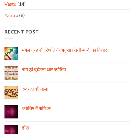
Vastu
(14)
Yantra
(8)
RECENT POST
मंगल ग्रह की स्थिति के अनुसार तेजी-मन्दी का विचार
No
Comments
on
मंगल
रोग एवं दुर्घटना और ज्योतिष
ग्रह
की
No
स्थिति
Comments
के
on
अनुसार
रोग
रुद्राक्ष की माला
तेजी-
एवं
मन्दी
दुर्घटना
No
का
और
Comments
विचार
ज्योतिष
on
रुद्राक्ष
ज्योतिष में माणिक्य
की
माला
No
Comments
on
ज्योतिष
हीरा
में
माणिक्य
No