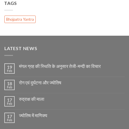
TAGS
Bhojpatra Yantra
LATEST NEWS
मंगल ग्रह की स्थिति के अनुसार तेजी-मन्दी का विचार
19
Feb
No
Comments
on
रोग एवं दुर्घटना और ज्योतिष
18
मंगल
ग्रह
Feb
No
की
Comments
स्थिति
on
के
रुद्राक्ष की माला
17
रोग
अनुसार
एवं
Feb
No
तेजी-
दुर्घटना
Comments
मन्दी
और
on
का
ज्योतिष
ज्योतिष में माणिक्य
17
रुद्राक्ष
विचार
की
Feb
No
माला
Comments
on