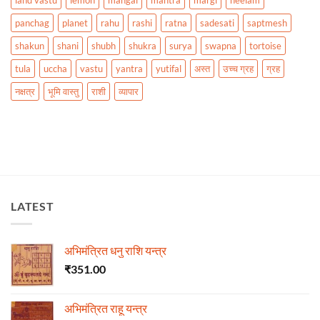
land vastu
lemon
mangal
mantra
margi
neelam
panchag
planet
rahu
rashi
ratna
sadesati
saptmesh
shakun
shani
shubh
shukra
surya
swapna
tortoise
tula
uccha
vastu
yantra
yutifal
अस्त
उच्च ग्रह
ग्रह
नक्षत्र
भूमि वास्तु
राशी
व्यापार
LATEST
अभिमंत्रित धनु राशि यन्त्र
₹
351.00
अभिमंत्रित राहू यन्त्र