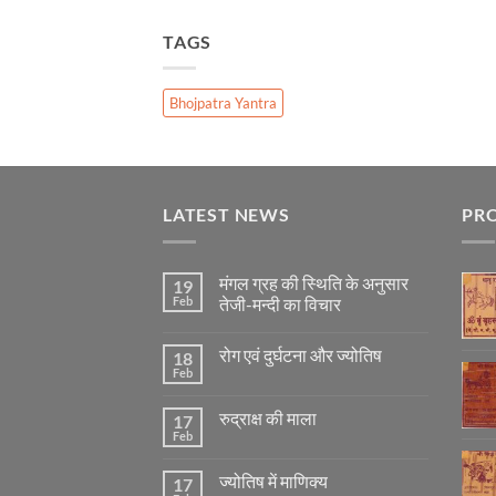
TAGS
Bhojpatra Yantra
LATEST NEWS
PR
मंगल ग्रह की स्थिति के अनुसार
19
Feb
तेजी-मन्दी का विचार
No
Comments
रोग एवं दुर्घटना और ज्योतिष
18
on
मंगल
Feb
No
ग्रह
Comments
की
on
स्थिति
रुद्राक्ष की माला
17
रोग
के
एवं
Feb
अनुसार
No
दुर्घटना
तेजी-
Comments
और
on
मन्दी
ज्योतिष
ज्योतिष में माणिक्य
17
रुद्राक्ष
का