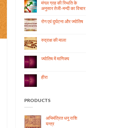
मंगल ग्रह की स्थिति के
अनुसार तेजी-मन्दी का विचार
No
Comments
रोग एवं दुर्घटना और ज्योतिष
on
मंगल
No
ग्रह
Comments
की
on
स्थिति
रोग
रुद्राक्ष की माला
के
एवं
अनुसार
दुर्घटना
No
तेजी-
और
Comments
मन्दी
ज्योतिष
on
का
रुद्राक्ष
ज्योतिष में माणिक्य
विचार
की
माला
No
Comments
on
ज्योतिष
हीरा
में
माणिक्य
No
Comments
on
हीरा
PRODUCTS
अभिमंत्रित धनु राशि
यन्त्र