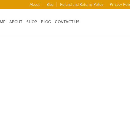
About
Blog
Refund and Returns Policy
Privacy Poli
ME
ABOUT
SHOP
BLOG
CONTACT US