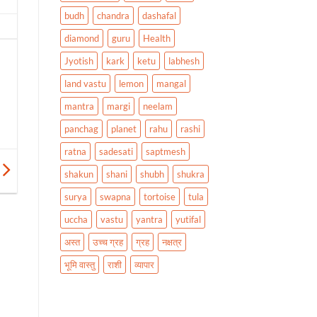
budh
chandra
dashafal
diamond
guru
Health
Jyotish
kark
ketu
labhesh
land vastu
lemon
mangal
mantra
margi
neelam
panchag
planet
rahu
rashi
ratna
sadesati
saptmesh
shakun
shani
shubh
shukra
surya
swapna
tortoise
tula
uccha
vastu
yantra
yutifal
अस्त
उच्च ग्रह
ग्रह
नक्षत्र
भूमि वास्तु
राशी
व्यापार