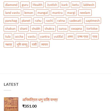
diamond
guru
Health
Jyotish
kark
ketu
labhesh
land vastu
lemon
mangal
mantra
margi
neelam
panchag
planet
rahu
rashi
ratna
sadesati
saptmesh
shakun
shani
shubh
shukra
surya
swapna
tortoise
tula
uccha
vastu
yantra
yutifal
अस्त
उच्च ग्रह
ग्रह
नक्षत्र
भूमि वास्तु
राशी
व्यापार
LATEST
अभिमंत्रित धनु राशि यन्त्र
₹
351.00