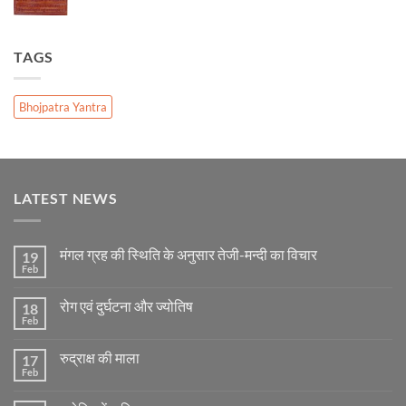
TAGS
Bhojpatra Yantra
LATEST NEWS
मंगल ग्रह की स्थिति के अनुसार तेजी-मन्दी का विचार
19
Feb
No
Comments
on
रोग एवं दुर्घटना और ज्योतिष
18
मंगल
ग्रह
Feb
No
की
Comments
स्थिति
on
के
रुद्राक्ष की माला
17
रोग
अनुसार
एवं
Feb
No
तेजी-
दुर्घटना
Comments
मन्दी
और
on
का