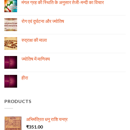
मंगल ग्रह की स्थिति के अनुसार तेजी-मन्दी का विचार
No
Comments
on
मंगल
रोग एवं दुर्घटना और ज्योतिष
ग्रह
की
No
स्थिति
Comments
के
on
अनुसार
रोग
रुद्राक्ष की माला
तेजी-
एवं
मन्दी
दुर्घटना
No
का
और
Comments
विचार
ज्योतिष
on
रुद्राक्ष
ज्योतिष में माणिक्य
की
माला
No
Comments
on
ज्योतिष
हीरा
में
माणिक्य
No
Comments
on
हीरा
PRODUCTS
अभिमंत्रित धनु राशि यन्त्र
₹
351.00