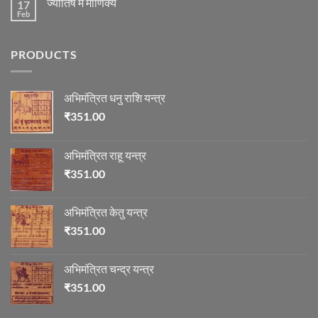
ज्योतिष
ज्योतिष में माणिक्य
17
रुद्राक्ष
विचार
की
Feb
No
माला
Comments
on
ज्योतिष
PRODUCTS
में
माणिक्य
अभिमंत्रित धनु राशि यन्त्र
₹
351.00
अभिमंत्रित राहू यन्त्र
₹
351.00
अभिमंत्रित केतु यन्त्र
₹
351.00
अभिमंत्रित चन्द्र यन्त्र
₹
351.00