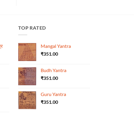
TOP RATED
्र
Mangal Yantra
₹
351.00
Budh Yantra
₹
351.00
Guru Yantra
₹
351.00