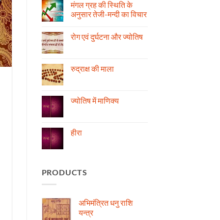
मंगल ग्रह की स्थिति के
अनुसार तेजी-मन्दी का विचार
No
Comments
रोग एवं दुर्घटना और ज्योतिष
on
मंगल
No
ग्रह
Comments
की
on
स्थिति
रोग
रुद्राक्ष की माला
के
एवं
अनुसार
दुर्घटना
No
तेजी-
और
Comments
मन्दी
ज्योतिष
on
का
रुद्राक्ष
ज्योतिष में माणिक्य
विचार
की
माला
No
Comments
on
ज्योतिष
हीरा
में
माणिक्य
No
Comments
on
हीरा
PRODUCTS
अभिमंत्रित धनु राशि
यन्त्र