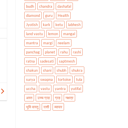
budh
chandra
dashafal
diamond
guru
Health
Jyotish
kark
ketu
labhesh
land vastu
lemon
mangal
mantra
margi
neelam
panchag
planet
rahu
rashi
ratna
sadesati
saptmesh
shakun
shani
shubh
shukra
surya
swapna
tortoise
tula
uccha
vastu
yantra
yutifal
अस्त
उच्च ग्रह
ग्रह
नक्षत्र
भूमि वास्तु
राशी
व्यापार