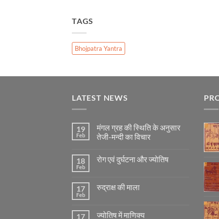
TAGS
Bhojpatra Yantra
LATEST NEWS
PR
मंगल ग्रह की स्थिति के अनुसार
19
Feb
तेजी-मन्दी का विचार
No
Comments
रोग एवं दुर्घटना और ज्योतिष
18
on
मंगल
Feb
No
ग्रह
Comments
की
on
स्थिति
रुद्राक्ष की माला
17
रोग
के
एवं
Feb
अनुसार
No
दुर्घटना
तेजी-
Comments
और
on
मन्दी
ज्योतिष
ज्योतिष में माणिक्य
17
रुद्राक्ष
का