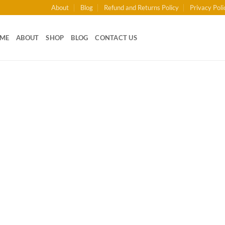
About
Blog
Refund and Returns Policy
Privacy Poli
ME
ABOUT
SHOP
BLOG
CONTACT US