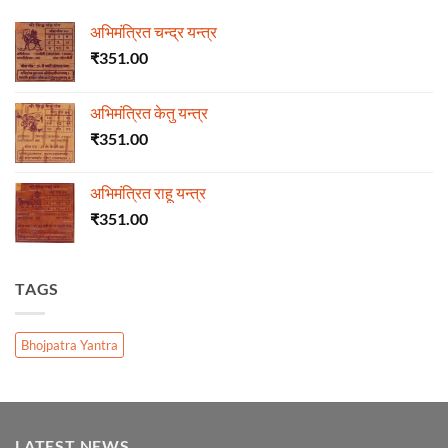
अभिमंत्रित चन्द्र यन्त्र
₹
351.00
अभिमंत्रित केतु यन्त्र
₹
351.00
अभिमंत्रित राहू यन्त्र
₹
351.00
TAGS
Bhojpatra Yantra
LATEST NEWS