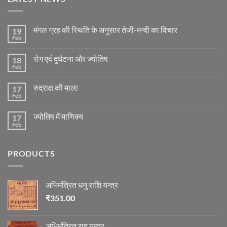
मंगल ग्रह की स्थिति के अनुसार तेजी-मन्दी का विचार
19
Feb
No
Comments
on
रोग एवं दुर्घटना और ज्योतिष
18
मंगल
ग्रह
Feb
No
की
Comments
स्थिति
on
के
रुद्राक्ष की माला
17
रोग
अनुसार
एवं
Feb
No
तेजी-
दुर्घटना
Comments
मन्दी
और
on
का
ज्योतिष
ज्योतिष में माणिक्य
17
रुद्राक्ष
विचार
की
Feb
No
माला
Comments
on
ज्योतिष
PRODUCTS
में
माणिक्य
अभिमंत्रित धनु राशि यन्त्र
₹
351.00
अभिमंत्रित राहू यन्त्र