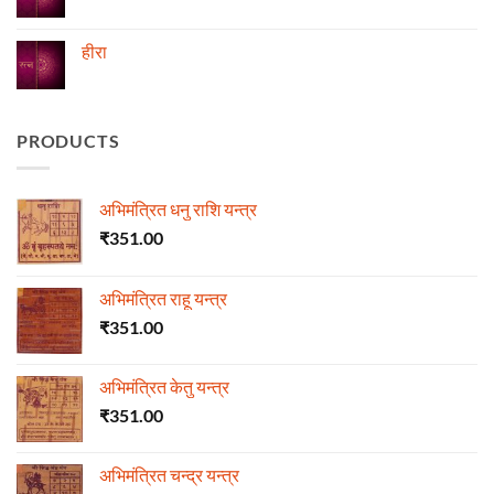
माला
No
Comments
on
ज्योतिष
हीरा
में
माणिक्य
No
Comments
on
हीरा
PRODUCTS
अभिमंत्रित धनु राशि यन्त्र
₹
351.00
अभिमंत्रित राहू यन्त्र
₹
351.00
अभिमंत्रित केतु यन्त्र
₹
351.00
अभिमंत्रित चन्द्र यन्त्र