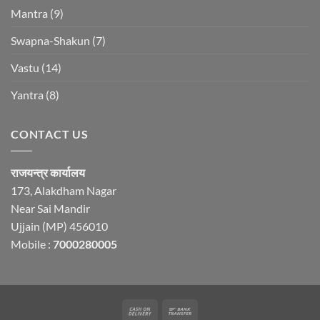
Mantra
(9)
Swapna-Shakun
(7)
Vastu
(14)
Yantra
(8)
CONTACT US
राजयन्त्र कार्यालय
173, Alakdham Nagar
Near Sai Mandir
Ujjain (MP) 456010
Mobile :
7000280005
Cash
Bank