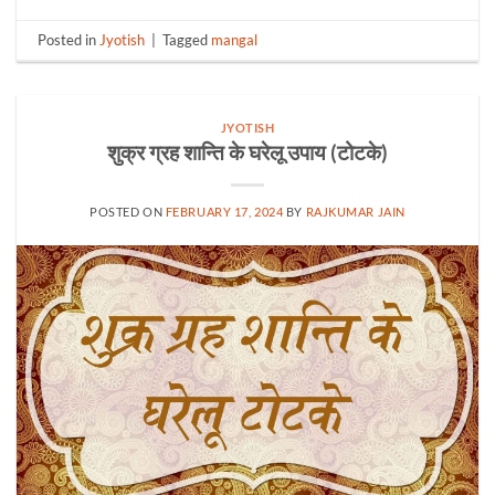
Posted in
Jyotish
|
Tagged
mangal
JYOTISH
शुक्र ग्रह शान्ति के घरेलू उपाय (टोटके)
POSTED ON
FEBRUARY 17, 2024
BY
RAJKUMAR JAIN