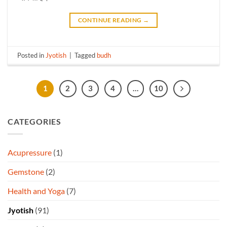
CONTINUE READING
→
Posted in
Jyotish
|
Tagged
budh
1
2
3
4
…
10
CATEGORIES
Acupressure
(1)
Gemstone
(2)
Health and Yoga
(7)
Jyotish
(91)