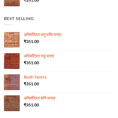
BEST SELLING
अभिमंत्रित धनु राशि यन्त्र
₹
351.00
अभिमंत्रित राहू यन्त्र
₹
351.00
Budh Yantra
₹
351.00
अभिमंत्रित शनि यन्त्र
₹
351.00