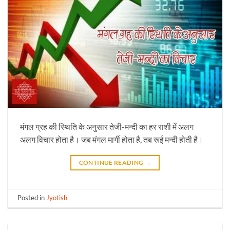
मंगल ग्रह की स्थिति के अनुसार तेजी-मन्दी का हर राशी में अलग
अलग विचार होता है। जब मंगल मार्गी होता है, तब रूई मन्दी होती है।
CONTINUE READING
→
Posted in
Jyotish