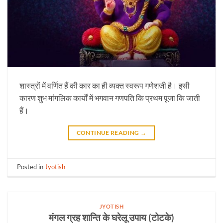
शास्त्रों में वर्णित हैं की कार का ही व्यक्त स्वरूप गणेशजी है। इसी
कारण शुभ मांगलिक कार्यों में भगवान गणपति कि प्रथम पूजा कि जाती
हैं।
CONTINUE READING
→
Posted in
Jyotish
JYOTISH
मंगल ग्रह शान्ति के घरेलू उपाय (टोटके)