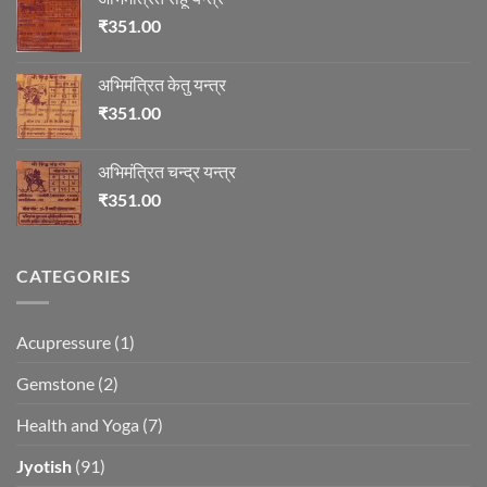
₹
351.00
अभिमंत्रित केतु यन्त्र
₹
351.00
अभिमंत्रित चन्द्र यन्त्र
₹
351.00
CATEGORIES
Acupressure
(1)
Gemstone
(2)
Health and Yoga
(7)
Jyotish
(91)