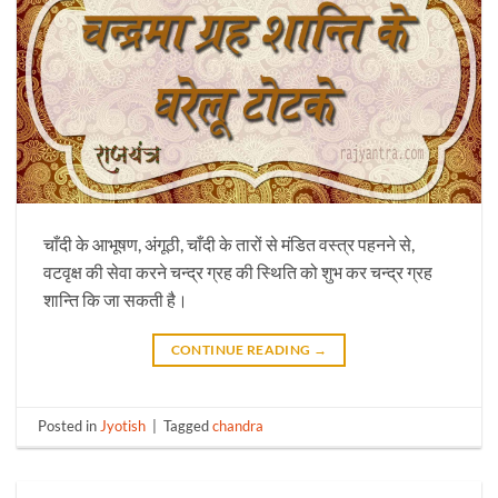
चाँदी के आभूषण, अंगूठी, चाँदी के तारों से मंडित वस्त्र पहनने से,
वटवृक्ष की सेवा करने चन्द्र ग्रह की स्थिति को शुभ कर चन्द्र ग्रह
शान्ति कि जा सकती है।
CONTINUE READING
→
Posted in
Jyotish
|
Tagged
chandra