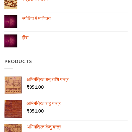
तेजी-
एवं
मन्दी
दुर्घटना
No
का
और
Comments
विचार
ज्योतिष
on
रुद्राक्ष
ज्योतिष में माणिक्य
की
माला
No
Comments
on
ज्योतिष
हीरा
में
माणिक्य
No
Comments
on
हीरा
PRODUCTS
अभिमंत्रित धनु राशि यन्त्र
₹
351.00
अभिमंत्रित राहू यन्त्र
₹
351.00
अभिमंत्रित केतु यन्त्र