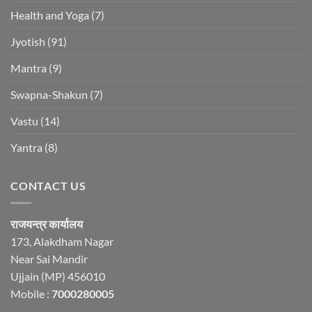
Health and Yoga
(7)
Jyotish
(91)
Mantra
(9)
Swapna-Shakun
(7)
Vastu
(14)
Yantra
(8)
CONTACT US
राजयन्त्र कार्यालय
173, Alakdham Nagar
Near Sai Mandir
Ujjain (MP) 456010
Mobile :
7000280005