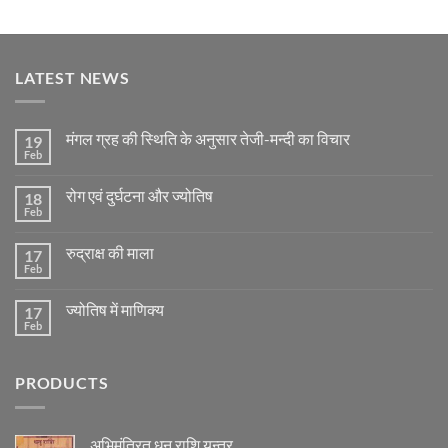
LATEST NEWS
मंगल ग्रह की स्थिति के अनुसार तेजी-मन्दी का विचार
19
Feb
No
Comments
on
रोग एवं दुर्घटना और ज्योतिष
18
मंगल
ग्रह
Feb
No
की
Comments
स्थिति
on
के
रुद्राक्ष की माला
17
रोग
अनुसार
एवं
Feb
No
तेजी-
दुर्घटना
Comments
मन्दी
और
on
का
ज्योतिष
ज्योतिष में माणिक्य
17
रुद्राक्ष
विचार
की
Feb
No
माला
Comments
on
ज्योतिष
PRODUCTS
में
माणिक्य
अभिमंत्रित धनु राशि यन्त्र