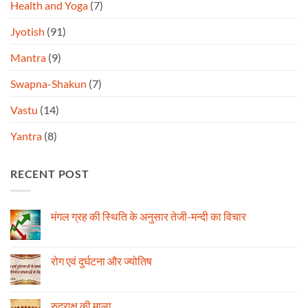
Health and Yoga
(7)
Jyotish
(91)
Mantra
(9)
Swapna-Shakun
(7)
Vastu
(14)
Yantra
(8)
RECENT POST
मंगल ग्रह की स्थिति के अनुसार तेजी-मन्दी का विचार
No
Comments
on
मंगल
रोग एवं दुर्घटना और ज्योतिष
ग्रह
की
No
स्थिति
Comments
के
on
अनुसार
रोग
रुद्राक्ष की माला