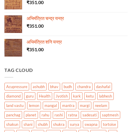
₹
351.00
अभिमंत्रित चन्द्र यन्त्र
₹
351.00
अभिमंत्रित शनि यन्त्र
₹
351.00
TAG CLOUD
Acupressure
ashubh
bhav
budh
chandra
dashafal
diamond
guru
Health
Jyotish
kark
ketu
labhesh
land vastu
lemon
mangal
mantra
margi
neelam
panchag
planet
rahu
rashi
ratna
sadesati
saptmesh
shakun
shani
shubh
shukra
surya
swapna
tortoise