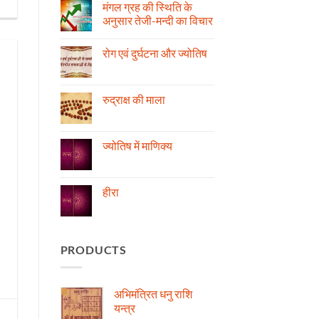
मंगल ग्रह की स्थिति के
अनुसार तेजी-मन्दी का विचार
No
Comments
रोग एवं दुर्घटना और ज्योतिष
on
मंगल
No
ग्रह
Comments
की
on
स्थिति
रोग
रुद्राक्ष की माला
के
एवं
अनुसार
दुर्घटना
No
तेजी-
और
Comments
मन्दी
ज्योतिष
on
का
रुद्राक्ष
ज्योतिष में माणिक्य
विचार
की
माला
No
Comments
on
ज्योतिष
हीरा
में
माणिक्य
No
Comments
on
हीरा
PRODUCTS
अभिमंत्रित धनु राशि
यन्त्र