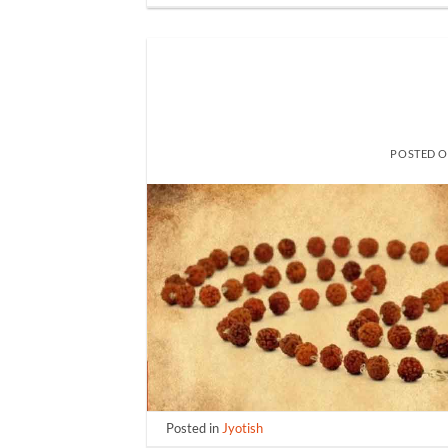
POSTED 
Posted in
Jyotish