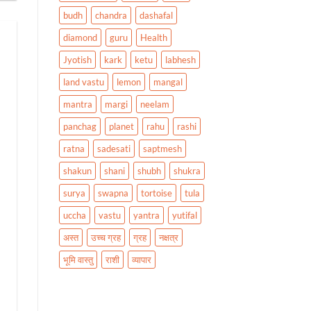
budh
chandra
dashafal
diamond
guru
Health
Jyotish
kark
ketu
labhesh
land vastu
lemon
mangal
mantra
margi
neelam
panchag
planet
rahu
rashi
ratna
sadesati
saptmesh
shakun
shani
shubh
shukra
surya
swapna
tortoise
tula
uccha
vastu
yantra
yutifal
अस्त
उच्च ग्रह
ग्रह
नक्षत्र
भूमि वास्तु
राशी
व्यापार