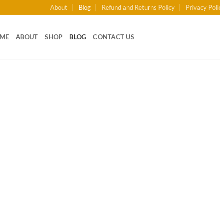
About
Blog
Refund and Returns Policy
Privacy Poli
ME
ABOUT
SHOP
BLOG
CONTACT US