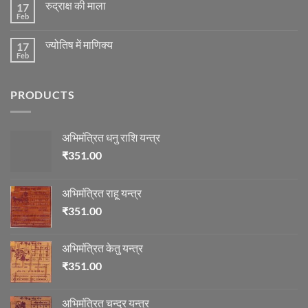
के
रुद्राक्ष की माला
17
रोग
अनुसार
एवं
Feb
No
तेजी-
दुर्घटना
Comments
मन्दी
और
on
का
ज्योतिष
ज्योतिष में माणिक्य
17
रुद्राक्ष
विचार
की
Feb
No
माला
Comments
on
ज्योतिष
PRODUCTS
में
माणिक्य
अभिमंत्रित धनु राशि यन्त्र
₹
351.00
अभिमंत्रित राहू यन्त्र
₹
351.00
अभिमंत्रित केतु यन्त्र
₹
351.00
अभिमंत्रित चन्द्र यन्त्र