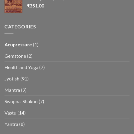
₹
351.00
CATEGORIES
Acupressure
(1)
Gemstone
(2)
Health and Yoga
(7)
Jyotish
(91)
Mantra
(9)
Swapna-Shakun
(7)
Vastu
(14)
Yantra
(8)