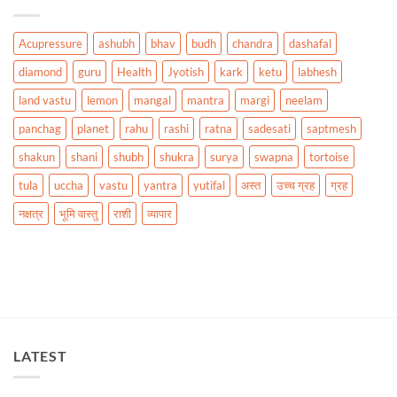
Acupressure
ashubh
bhav
budh
chandra
dashafal
diamond
guru
Health
Jyotish
kark
ketu
labhesh
land vastu
lemon
mangal
mantra
margi
neelam
panchag
planet
rahu
rashi
ratna
sadesati
saptmesh
shakun
shani
shubh
shukra
surya
swapna
tortoise
tula
uccha
vastu
yantra
yutifal
अस्त
उच्च ग्रह
ग्रह
नक्षत्र
भूमि वास्तु
राशी
व्यापार
LATEST