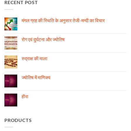
RECENT POST
मंगल ग्रह की स्थिति के अनुसार तेजी-मन्दी का विचार
No
Comments
on
मंगल
रोग एवं दुर्घटना और ज्योतिष
ग्रह
की
No
स्थिति
Comments
के
on
अनुसार
रोग
रुद्राक्ष की माला
तेजी-
एवं
मन्दी
दुर्घटना
No
का
और
Comments
विचार
ज्योतिष
on
रुद्राक्ष
ज्योतिष में माणिक्य
की
माला
No
Comments
on
ज्योतिष
हीरा
में
माणिक्य
No
Comments
on
हीरा
PRODUCTS