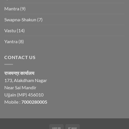
Mantra
(9)
Swapna-Shakun
(7)
Vastu
(14)
Yantra
(8)
CONTACT US
राजयन्त्र कार्यालय
173, Alakdham Nagar
Near Sai Mandir
Ujjain (MP) 456010
Mobile :
7000280005
Cash
Bank