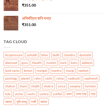
₹
351.00
अभिमंत्रित शनि यन्त्र
₹
351.00
TAG CLOUD
Acupressure
ashubh
bhav
budh
chandra
dashafal
diamond
guru
Health
Jyotish
kark
ketu
labhesh
land vastu
lemon
mangal
mantra
margi
neelam
panchag
planet
rahu
rashi
ratna
sadesati
saptmesh
shakun
shani
shubh
shukra
surya
swapna
tortoise
tula
uccha
vastu
yantra
yutifal
अस्त
उच्च ग्रह
ग्रह
नक्षत्र
भूमि वास्तु
राशी
व्यापार