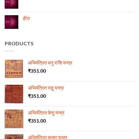
की
माला
No
Comments
on
ज्योतिष
हीरा
में
माणिक्य
No
Comments
on
हीरा
PRODUCTS
अभिमंत्रित धनु राशि यन्त्र
₹
351.00
अभिमंत्रित राहू यन्त्र
₹
351.00
अभिमंत्रित केतु यन्त्र
₹
351.00
अभिमंत्रित चन्द्र यन्त्र