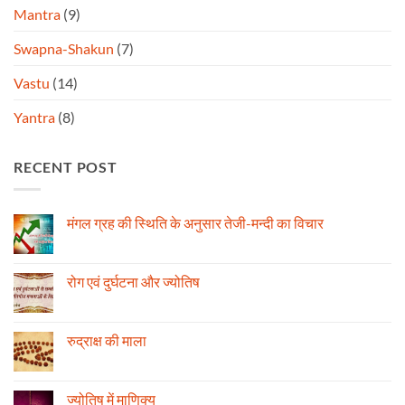
Mantra
(9)
Swapna-Shakun
(7)
Vastu
(14)
Yantra
(8)
RECENT POST
मंगल ग्रह की स्थिति के अनुसार तेजी-मन्दी का विचार
No
Comments
on
मंगल
रोग एवं दुर्घटना और ज्योतिष
ग्रह
की
No
स्थिति
Comments
के
on
अनुसार
रोग
रुद्राक्ष की माला
तेजी-
एवं
मन्दी
दुर्घटना
No
का
और
Comments
विचार
ज्योतिष
on
रुद्राक्ष
ज्योतिष में माणिक्य