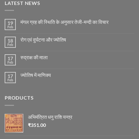
LATEST NEWS
मंगल ग्रह की स्थिति के अनुसार तेजी-मन्दी का विचार
19
Feb
No
Comments
on
रोग एवं दुर्घटना और ज्योतिष
18
मंगल
ग्रह
Feb
No
की
Comments
स्थिति
on
के
रुद्राक्ष की माला
17
रोग
अनुसार
एवं
Feb
No
तेजी-
दुर्घटना
Comments
मन्दी
और
on
का
ज्योतिष
ज्योतिष में माणिक्य
17
रुद्राक्ष
विचार
की
Feb
No
माला
Comments
on
ज्योतिष
PRODUCTS
में
माणिक्य
अभिमंत्रित धनु राशि यन्त्र
₹
351.00