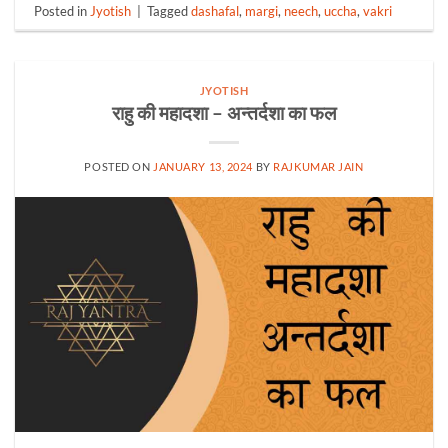
Posted in
Jyotish
|
Tagged
dashafal
,
margi
,
neech
,
uccha
,
vakri
JYOTISH
राहु की महादशा – अन्तर्दशा का फल
POSTED ON
JANUARY 13, 2024
BY
RAJKUMAR JAIN