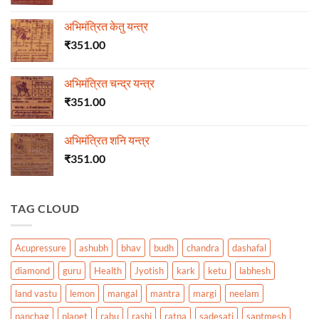
अभिमंत्रित केतु यन्त्र
₹
351.00
अभिमंत्रित चन्द्र यन्त्र
₹
351.00
अभिमंत्रित शनि यन्त्र
₹
351.00
TAG CLOUD
Acupressure
ashubh
bhav
budh
chandra
dashafal
diamond
guru
Health
Jyotish
kark
ketu
labhesh
land vastu
lemon
mangal
mantra
margi
neelam
panchag
planet
rahu
rashi
ratna
sadesati
saptmesh