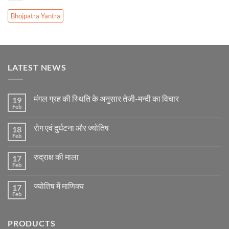
Bhojpatra Yantra
LATEST NEWS
मंगल ग्रह की स्थिति के अनुसार तेजी-मन्दी का विचार
19
Feb
No
Comments
on
रोग एवं दुर्घटना और ज्योतिष
18
मंगल
ग्रह
Feb
No
की
Comments
स्थिति
on
के
रुद्राक्ष की माला
17
रोग
अनुसार
एवं
Feb
No
तेजी-
दुर्घटना
Comments
मन्दी
और
on
का
ज्योतिष
ज्योतिष में माणिक्य
17
रुद्राक्ष
विचार
की
Feb
No
माला
Comments
on
ज्योतिष
PRODUCTS
में