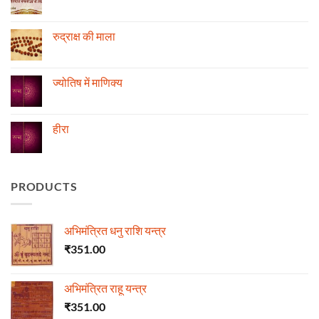
की
No
स्थिति
Comments
के
on
अनुसार
रोग
रुद्राक्ष की माला
तेजी-
एवं
मन्दी
दुर्घटना
No
का
और
Comments
विचार
ज्योतिष
on
रुद्राक्ष
ज्योतिष में माणिक्य
की
माला
No
Comments
on
ज्योतिष
हीरा
में
माणिक्य
No
Comments
on
हीरा
PRODUCTS
अभिमंत्रित धनु राशि यन्त्र
₹
351.00
अभिमंत्रित राहू यन्त्र
₹
351.00