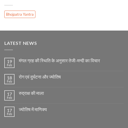
Bhojpatra Yantra
LATEST NEWS
मंगल ग्रह की स्थिति के अनुसार तेजी-मन्दी का विचार
19
Feb
No
Comments
on
रोग एवं दुर्घटना और ज्योतिष
18
मंगल
ग्रह
Feb
No
की
Comments
स्थिति
on
के
रुद्राक्ष की माला
17
रोग
अनुसार
एवं
Feb
No
तेजी-
दुर्घटना
Comments
मन्दी
और
on
का
ज्योतिष
ज्योतिष में माणिक्य
17
रुद्राक्ष
विचार
की
Feb
No
माला
Comments
on
ज्योतिष