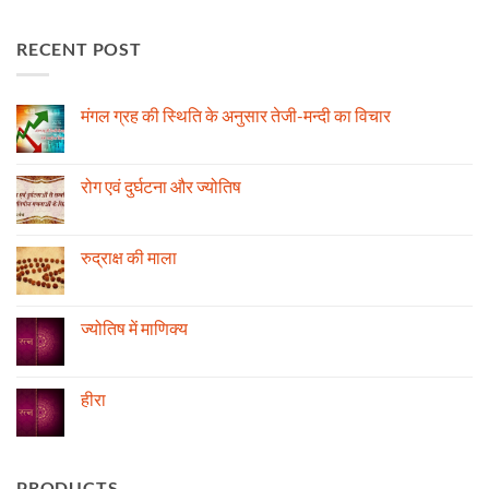
RECENT POST
मंगल ग्रह की स्थिति के अनुसार तेजी-मन्दी का विचार
No
Comments
on
मंगल
रोग एवं दुर्घटना और ज्योतिष
ग्रह
की
No
स्थिति
Comments
के
on
अनुसार
रोग
रुद्राक्ष की माला
तेजी-
एवं
मन्दी
दुर्घटना
No
का
और
Comments
विचार
ज्योतिष
on
रुद्राक्ष
ज्योतिष में माणिक्य
की
माला
No
Comments
on
ज्योतिष
हीरा
में
माणिक्य
No
Comments
on
हीरा
PRODUCTS