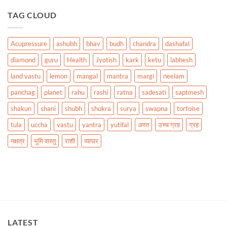
TAG CLOUD
Acupressure
ashubh
bhav
budh
chandra
dashafal
diamond
guru
Health
Jyotish
kark
ketu
labhesh
land vastu
lemon
mangal
mantra
margi
neelam
panchag
planet
rahu
rashi
ratna
sadesati
saptmesh
shakun
shani
shubh
shukra
surya
swapna
tortoise
tula
uccha
vastu
yantra
yutifal
अस्त
उच्च ग्रह
ग्रह
नक्षत्र
भूमि वास्तु
राशी
व्यापार
LATEST