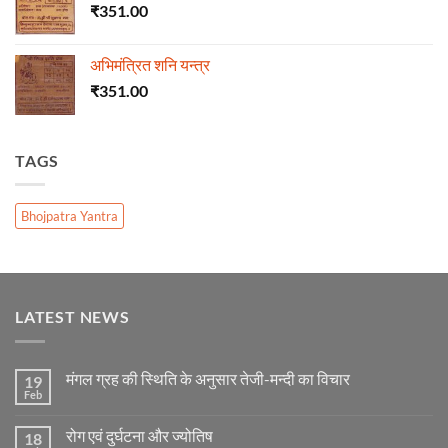
₹
351.00
अभिमंत्रित शनि यन्त्र
₹
351.00
TAGS
Bhojpatra Yantra
LATEST NEWS
मंगल ग्रह की स्थिति के अनुसार तेजी-मन्दी का विचार
19
Feb
No
Comments
on
रोग एवं दुर्घटना और ज्योतिष
18
मंगल