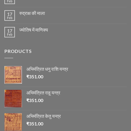
ग्रह
Feb
No
की
Comments
स्थिति
on
के
रुद्राक्ष की माला
17
रोग
अनुसार
एवं
Feb
No
तेजी-
दुर्घटना
Comments
मन्दी
और
on
का
ज्योतिष
ज्योतिष में माणिक्य
17
रुद्राक्ष
विचार
की
Feb
No
माला
Comments
on
ज्योतिष
PRODUCTS
में
माणिक्य
अभिमंत्रित धनु राशि यन्त्र
₹
351.00
अभिमंत्रित राहू यन्त्र
₹
351.00
अभिमंत्रित केतु यन्त्र
₹
351.00