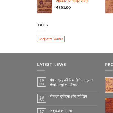
अभिमंत्रित चन्द्र यन्त्र
₹
351.00
TAGS
Bhojpatra Yantra
LATEST NEWS
PR
मंगल ग्रह की स्थिति के अनुसार
19
Feb
तेजी-मन्दी का विचार
No
Comments
रोग एवं दुर्घटना और ज्योतिष
18
on
मंगल
Feb
No
ग्रह
Comments
की
on
स्थिति
रुद्राक्ष की माला
17
रोग
के