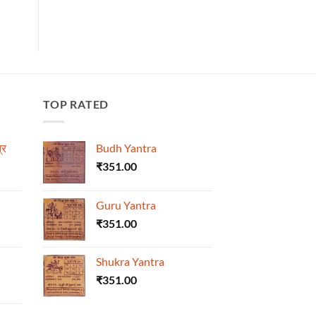
TOP RATED
्र
Budh Yantra
₹
351.00
Guru Yantra
₹
351.00
Shukra Yantra
₹
351.00