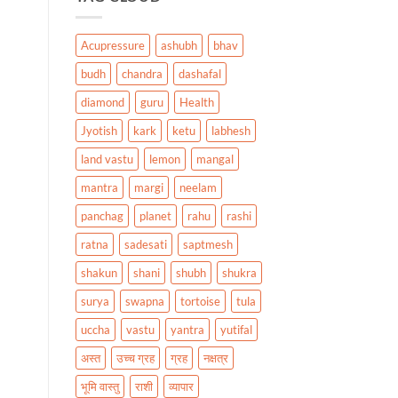
Acupressure
ashubh
bhav
budh
chandra
dashafal
diamond
guru
Health
Jyotish
kark
ketu
labhesh
land vastu
lemon
mangal
mantra
margi
neelam
panchag
planet
rahu
rashi
ratna
sadesati
saptmesh
shakun
shani
shubh
shukra
surya
swapna
tortoise
tula
uccha
vastu
yantra
yutifal
अस्त
उच्च ग्रह
ग्रह
नक्षत्र
भूमि वास्तु
राशी
व्यापार