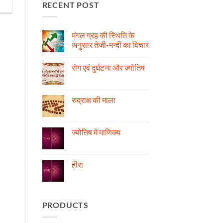
RECENT POST
मंगल ग्रह की स्थिति के
अनुसार तेजी-मन्दी का विचार
No
Comments
रोग एवं दुर्घटना और ज्योतिष
on
मंगल
No
ग्रह
Comments
की
on
स्थिति
रोग
रुद्राक्ष की माला
के
एवं
अनुसार
दुर्घटना
No
तेजी-
और
Comments
मन्दी
ज्योतिष
on
का
रुद्राक्ष
ज्योतिष में माणिक्य
विचार
की
माला
No
Comments
on
ज्योतिष
हीरा
में
माणिक्य
No
Comments
on
हीरा
PRODUCTS