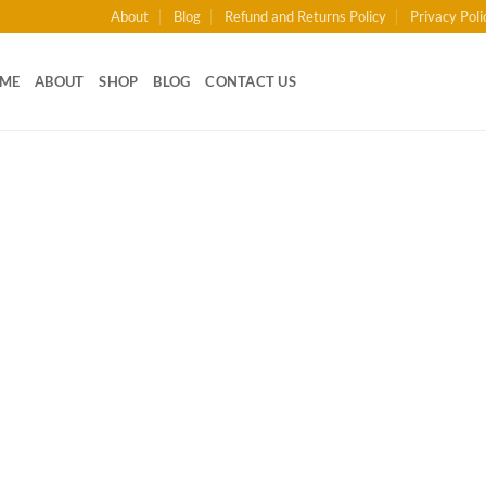
About
Blog
Refund and Returns Policy
Privacy Poli
ME
ABOUT
SHOP
BLOG
CONTACT US