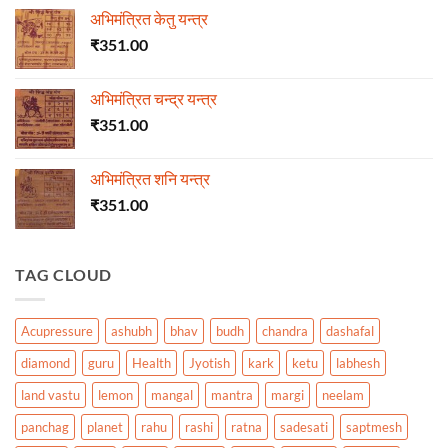
अभिमंत्रित केतु यन्त्र
₹
351.00
अभिमंत्रित चन्द्र यन्त्र
₹
351.00
अभिमंत्रित शनि यन्त्र
₹
351.00
TAG CLOUD
Acupressure
ashubh
bhav
budh
chandra
dashafal
diamond
guru
Health
Jyotish
kark
ketu
labhesh
land vastu
lemon
mangal
mantra
margi
neelam
panchag
planet
rahu
rashi
ratna
sadesati
saptmesh