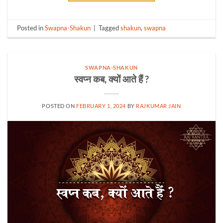
Posted in
Swapna-Shakun
|
Tagged
shakun
,
swapna
SWAPNA-SHAKUN
स्वप्न कब, क्यों आते हैं ?
POSTED ON
FEBRUARY 1, 2024
BY
RAJKUMAR JAIN