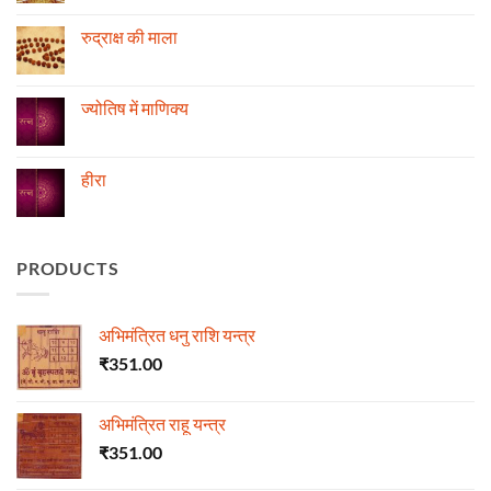
स्थिति
Comments
के
on
अनुसार
रोग
रुद्राक्ष की माला
तेजी-
एवं
मन्दी
दुर्घटना
No
का
और
Comments
विचार
ज्योतिष
on
रुद्राक्ष
ज्योतिष में माणिक्य
की
माला
No
Comments
on
ज्योतिष
हीरा
में
माणिक्य
No
Comments
on
हीरा
PRODUCTS
अभिमंत्रित धनु राशि यन्त्र
₹
351.00
अभिमंत्रित राहू यन्त्र
₹
351.00