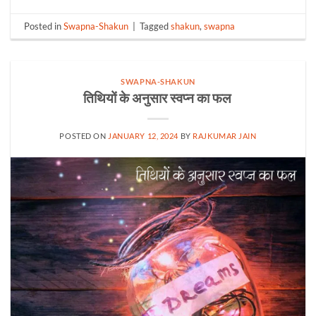
Posted in
Swapna-Shakun
|
Tagged
shakun
,
swapna
SWAPNA-SHAKUN
तिथियों के अनुसार स्वप्न का फल
POSTED ON
JANUARY 12, 2024
BY
RAJKUMAR JAIN