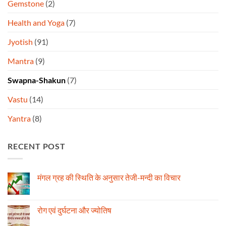
Gemstone
(2)
Health and Yoga
(7)
Jyotish
(91)
Mantra
(9)
Swapna-Shakun
(7)
Vastu
(14)
Yantra
(8)
RECENT POST
मंगल ग्रह की स्थिति के अनुसार तेजी-मन्दी का विचार
No
Comments
on
मंगल
रोग एवं दुर्घटना और ज्योतिष
ग्रह
की
No