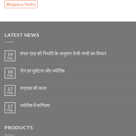
Bhojpatra Yantra
LATEST NEWS
मंगल ग्रह की स्थिति के अनुसार तेजी-मन्दी का विचार
19
Feb
No
Comments
on
रोग एवं दुर्घटना और ज्योतिष
18
मंगल
ग्रह
Feb
No
की
Comments
स्थिति
on
के
रुद्राक्ष की माला
17
रोग
अनुसार
एवं
Feb
No
तेजी-
दुर्घटना
Comments
मन्दी
और
on
का
ज्योतिष
ज्योतिष में माणिक्य
17
रुद्राक्ष
विचार
की
Feb
No
माला
Comments
on
ज्योतिष
PRODUCTS
में
माणिक्य