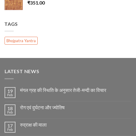
₹
351.00
TAGS
Bhojpatra Yantra
LATEST NEWS
मंगल ग्रह की स्थिति के अनुसार तेजी-मन्दी का विचार
19
Feb
No
Comments
on
रोग एवं दुर्घटना और ज्योतिष
18
मंगल
ग्रह
Feb
No
की
Comments
स्थिति
on
के
रुद्राक्ष की माला
17
रोग
अनुसार
एवं
Feb
No
तेजी-
दुर्घटना
Comments
मन्दी