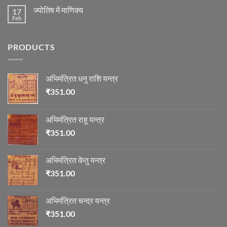
और
on
का
ज्योतिष
ज्योतिष में माणिक्य
17
रुद्राक्ष
विचार
की
Feb
No
माला
Comments
on
ज्योतिष
PRODUCTS
में
माणिक्य
अभिमंत्रित धनु राशि यन्त्र
₹
351.00
अभिमंत्रित राहू यन्त्र
₹
351.00
अभिमंत्रित केतु यन्त्र
₹
351.00
अभिमंत्रित चन्द्र यन्त्र
₹
351.00