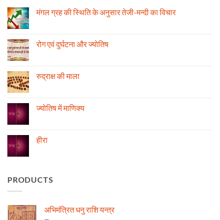
मंगल ग्रह की स्थिति के अनुसार तेजी-मन्दी का विचार
No
Comments
on
मंगल
रोग एवं दुर्घटना और ज्योतिष
ग्रह
की
No
स्थिति
Comments
के
on
अनुसार
रोग
रुद्राक्ष की माला
तेजी-
एवं
मन्दी
दुर्घटना
No
का
और
Comments
विचार
ज्योतिष
on
रुद्राक्ष
ज्योतिष में माणिक्य
की
माला
No
Comments
on
ज्योतिष
हीरा
में
माणिक्य
No
Comments
on
हीरा
PRODUCTS
अभिमंत्रित धनु राशि यन्त्र