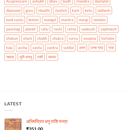
Acupressure
ashubh
bhav
budh
chandra
dashafal
diamond
guru
Health
Jyotish
kark
ketu
labhesh
land vastu
lemon
mangal
mantra
margi
neelam
panchag
planet
rahu
rashi
ratna
sadesati
saptmesh
shakun
shani
shubh
shukra
surya
swapna
tortoise
tula
uccha
vastu
yantra
yutifal
अस्त
उच्च ग्रह
ग्रह
नक्षत्र
भूमि वास्तु
राशी
व्यापार
LATEST
अभिमंत्रित धनु राशि यन्त्र
₹
351.00