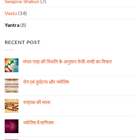
Swapna-Shakun
(7)
Vastu
(14)
Yantra
(8)
RECENT POST
मंगल ग्रह की स्थिति के अनुसार तेजी-मन्दी का विचार
No
Comments
on
मंगल
रोग एवं दुर्घटना और ज्योतिष
ग्रह
की
No
स्थिति
Comments
के
on
अनुसार
रोग
रुद्राक्ष की माला
तेजी-
एवं
मन्दी
दुर्घटना
No
का
और
Comments
विचार
ज्योतिष
on
रुद्राक्ष
ज्योतिष में माणिक्य
की
माला
No
Comments
on