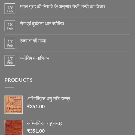
मंगल ग्रह की स्थिति के अनुसार तेजी-मन्दी का विचार
19
Feb
No
Comments
on
रोग एवं दुर्घटना और ज्योतिष
18
मंगल
ग्रह
Feb
No
की
Comments
स्थिति
on
के
रुद्राक्ष की माला
17
रोग
अनुसार
एवं
Feb
No
तेजी-
दुर्घटना
Comments
मन्दी
और
on
का
ज्योतिष
ज्योतिष में माणिक्य
17
रुद्राक्ष
विचार
की
Feb
No
माला
Comments
on
ज्योतिष
PRODUCTS
में
माणिक्य
अभिमंत्रित धनु राशि यन्त्र
₹
351.00
अभिमंत्रित राहू यन्त्र
₹
351.00