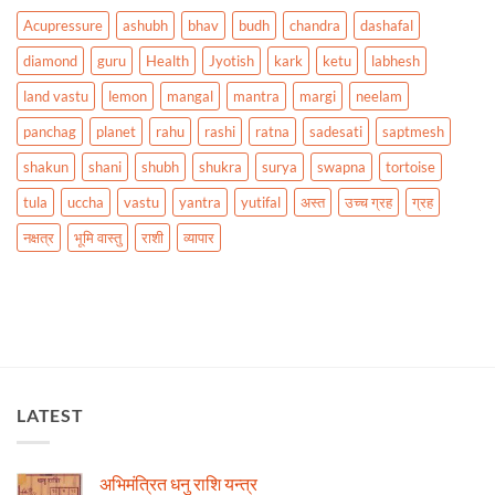
Acupressure
ashubh
bhav
budh
chandra
dashafal
diamond
guru
Health
Jyotish
kark
ketu
labhesh
land vastu
lemon
mangal
mantra
margi
neelam
panchag
planet
rahu
rashi
ratna
sadesati
saptmesh
shakun
shani
shubh
shukra
surya
swapna
tortoise
tula
uccha
vastu
yantra
yutifal
अस्त
उच्च ग्रह
ग्रह
नक्षत्र
भूमि वास्तु
राशी
व्यापार
LATEST
अभिमंत्रित धनु राशि यन्त्र