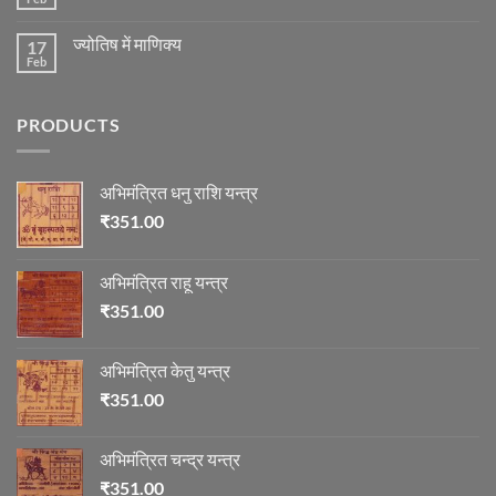
No
तेजी-
दुर्घटना
Comments
मन्दी
और
on
का
ज्योतिष
ज्योतिष में माणिक्य
17
रुद्राक्ष
विचार
की
Feb
No
माला
Comments
on
ज्योतिष
PRODUCTS
में
माणिक्य
अभिमंत्रित धनु राशि यन्त्र
₹
351.00
अभिमंत्रित राहू यन्त्र
₹
351.00
अभिमंत्रित केतु यन्त्र
₹
351.00
अभिमंत्रित चन्द्र यन्त्र
₹
351.00