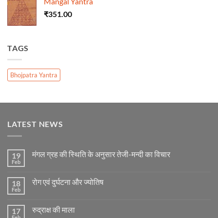
Mangal Yantra
₹
351.00
TAGS
Bhojpatra Yantra
LATEST NEWS
मंगल ग्रह की स्थिति के अनुसार तेजी-मन्दी का विचार
19
Feb
No
Comments
on
रोग एवं दुर्घटना और ज्योतिष
18
मंगल
ग्रह
Feb
No
की
Comments
स्थिति
on
के
रुद्राक्ष की माला
17
रोग
अनुसार
एवं
Feb