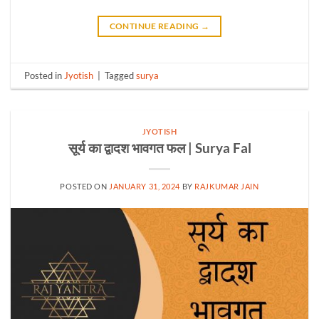
CONTINUE READING
→
Posted in
Jyotish
|
Tagged
surya
JYOTISH
सूर्य का द्वादश भावगत फल | Surya Fal
POSTED ON
JANUARY 31, 2024
BY
RAJKUMAR JAIN