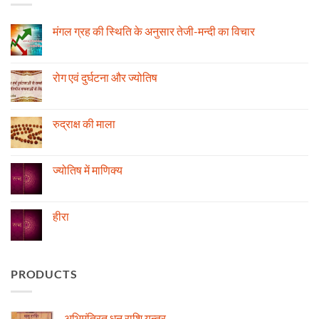
मंगल ग्रह की स्थिति के अनुसार तेजी-मन्दी का विचार
No
Comments
on
मंगल
रोग एवं दुर्घटना और ज्योतिष
ग्रह
की
No
स्थिति
Comments
के
on
अनुसार
रोग
रुद्राक्ष की माला
तेजी-
एवं
मन्दी
दुर्घटना
No
का
और
Comments
विचार
ज्योतिष
on
रुद्राक्ष
ज्योतिष में माणिक्य
की
माला
No
Comments
on
ज्योतिष
हीरा
में
माणिक्य
No
Comments
on
हीरा
PRODUCTS
अभिमंत्रित धनु राशि यन्त्र