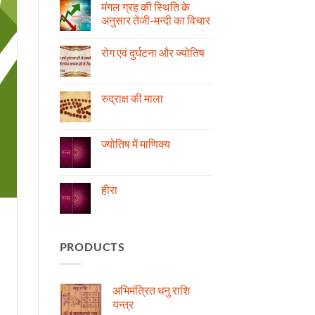
मंगल ग्रह की स्थिति के
अनुसार तेजी-मन्दी का विचार
No
Comments
रोग एवं दुर्घटना और ज्योतिष
on
मंगल
No
ग्रह
Comments
की
on
स्थिति
रोग
रुद्राक्ष की माला
के
एवं
अनुसार
दुर्घटना
No
तेजी-
और
Comments
मन्दी
ज्योतिष
on
का
रुद्राक्ष
ज्योतिष में माणिक्य
विचार
की
माला
No
Comments
on
ज्योतिष
हीरा
में
माणिक्य
No
Comments
on
हीरा
PRODUCTS
अभिमंत्रित धनु राशि
यन्त्र