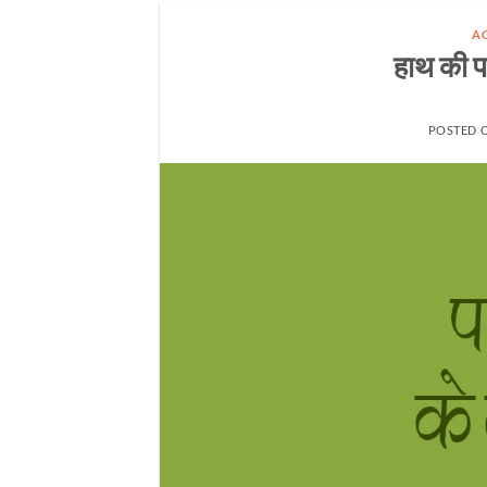
A
हाथ की पा
POSTED 