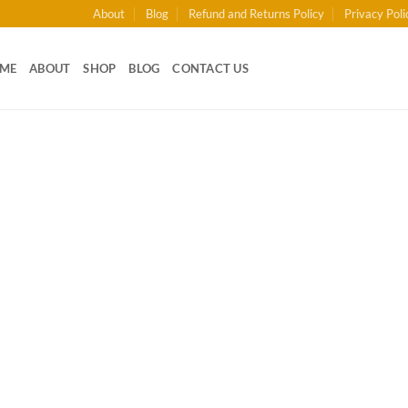
About
Blog
Refund and Returns Policy
Privacy Poli
ME
ABOUT
SHOP
BLOG
CONTACT US