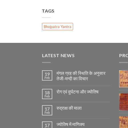
TAGS
Bhojpatra Yantra
LATEST NEWS
PR
मंगल ग्रह की स्थिति के अनुसार
19
Feb
तेजी-मन्दी का विचार
No
Comments
रोग एवं दुर्घटना और ज्योतिष
18
on
मंगल
Feb
No
ग्रह
Comments
की
on
स्थिति
रुद्राक्ष की माला
17
रोग
के
एवं
Feb
अनुसार
No
दुर्घटना
तेजी-
Comments
और
on
मन्दी
ज्योतिष
ज्योतिष में माणिक्य
17
रुद्राक्ष
का