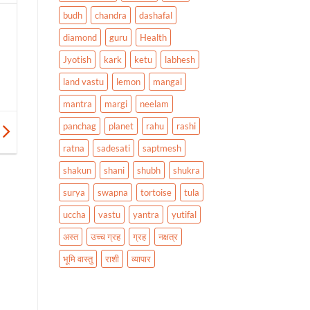
budh
chandra
dashafal
diamond
guru
Health
Jyotish
kark
ketu
labhesh
land vastu
lemon
mangal
mantra
margi
neelam
panchag
planet
rahu
rashi
ratna
sadesati
saptmesh
shakun
shani
shubh
shukra
surya
swapna
tortoise
tula
uccha
vastu
yantra
yutifal
अस्त
उच्च ग्रह
ग्रह
नक्षत्र
भूमि वास्तु
राशी
व्यापार