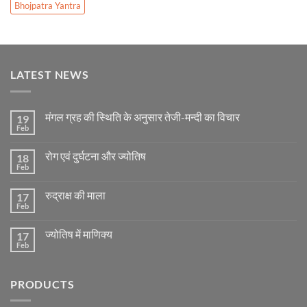
Bhojpatra Yantra
LATEST NEWS
मंगल ग्रह की स्थिति के अनुसार तेजी-मन्दी का विचार
19
Feb
No
Comments
on
रोग एवं दुर्घटना और ज्योतिष
18
मंगल
ग्रह
Feb
No
की
Comments
स्थिति
on
के
रुद्राक्ष की माला
17
रोग
अनुसार
एवं
Feb
No
तेजी-
दुर्घटना
Comments
मन्दी
और
on
का
ज्योतिष
ज्योतिष में माणिक्य
17
रुद्राक्ष
विचार
की
Feb
No
माला
Comments
on
ज्योतिष
PRODUCTS
में
माणिक्य