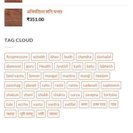
अभिमंत्रित शनि यन्त्र
₹
351.00
TAG CLOUD
Acupressure
ashubh
bhav
budh
chandra
dashafal
diamond
guru
Health
Jyotish
kark
ketu
labhesh
land vastu
lemon
mangal
mantra
margi
neelam
panchag
planet
rahu
rashi
ratna
sadesati
saptmesh
shakun
shani
shubh
shukra
surya
swapna
tortoise
tula
uccha
vastu
yantra
yutifal
अस्त
उच्च ग्रह
ग्रह
नक्षत्र
भूमि वास्तु
राशी
व्यापार