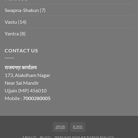
Swapna-Shakun
(7)
Vastu
(14)
Yantra
(8)
CONTACT US
राजयन्त्र कार्यालय
173, Alakdham Nagar
Near Sai Mandir
Ujjain (MP) 456010
Mobile :
7000280005
Cash
Bank
On
Transfer
ABOUT
BLOG
REFUND AND RETURNS POLICY