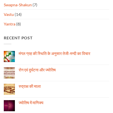
Swapna-Shakun
(7)
Vastu
(14)
Yantra
(8)
RECENT POST
मंगल ग्रह की स्थिति के अनुसार तेजी-मन्दी का विचार
No
Comments
on
मंगल
रोग एवं दुर्घटना और ज्योतिष
ग्रह
की
No
स्थिति
Comments
के
on
अनुसार
रोग
रुद्राक्ष की माला
तेजी-
एवं
मन्दी
दुर्घटना
No
का
और
Comments
विचार
ज्योतिष
on
रुद्राक्ष
ज्योतिष में माणिक्य
की
माला
No
Comments