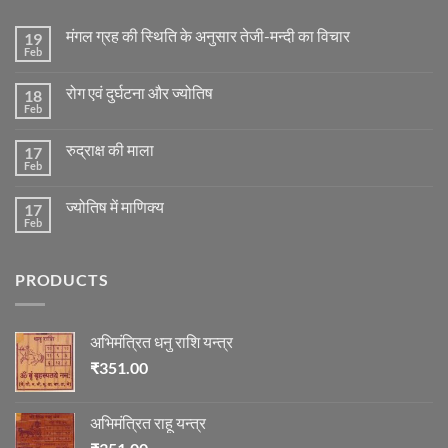
मंगल ग्रह की स्थिति के अनुसार तेजी-मन्दी का विचार
19
Feb
No
Comments
on
रोग एवं दुर्घटना और ज्योतिष
18
मंगल
ग्रह
Feb
No
की
Comments
स्थिति
on
के
रुद्राक्ष की माला
17
रोग
अनुसार
एवं
Feb
No
तेजी-
दुर्घटना
Comments
मन्दी
और
on
का
ज्योतिष
ज्योतिष में माणिक्य
17
रुद्राक्ष
विचार
की
Feb
No
माला
Comments
on
ज्योतिष
PRODUCTS
में
माणिक्य
अभिमंत्रित धनु राशि यन्त्र
₹
351.00
अभिमंत्रित राहू यन्त्र