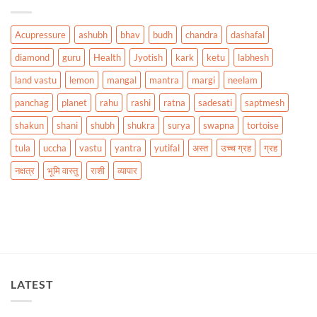
Acupressure
ashubh
bhav
budh
chandra
dashafal
diamond
guru
Health
Jyotish
kark
ketu
labhesh
land vastu
lemon
mangal
mantra
margi
neelam
panchag
planet
rahu
rashi
ratna
sadesati
saptmesh
shakun
shani
shubh
shukra
surya
swapna
tortoise
tula
uccha
vastu
yantra
yutifal
अस्त
उच्च ग्रह
ग्रह
नक्षत्र
भूमि वास्तु
राशी
व्यापार
LATEST