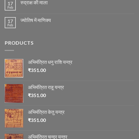
के
रुद्राक्ष की माला
17
रोग
अनुसार
एवं
Feb
No
तेजी-
दुर्घटना
Comments
मन्दी
और
on
का
ज्योतिष
ज्योतिष में माणिक्य
17
रुद्राक्ष
विचार
की
Feb
No
माला
Comments
on
ज्योतिष
PRODUCTS
में
माणिक्य
अभिमंत्रित धनु राशि यन्त्र
₹
351.00
अभिमंत्रित राहू यन्त्र
₹
351.00
अभिमंत्रित केतु यन्त्र
₹
351.00
अभिमंत्रित चन्द्र यन्त्र