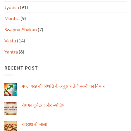
Jyotish
(91)
Mantra
(9)
Swapna-Shakun
(7)
Vastu
(14)
Yantra
(8)
RECENT POST
मंगल ग्रह की स्थिति के अनुसार तेजी-मन्दी का विचार
No
Comments
on
मंगल
रोग एवं दुर्घटना और ज्योतिष
ग्रह
की
No
स्थिति
Comments
के
on
अनुसार
रोग
रुद्राक्ष की माला
तेजी-
एवं
मन्दी
दुर्घटना
No