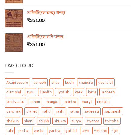
अभिमंत्रित चन्द्र यन्त्र
₹
351.00
अभिमंत्रित शनि यन्त्र
₹
351.00
TAG CLOUD
Acupressure
ashubh
bhav
budh
chandra
dashafal
diamond
guru
Health
Jyotish
kark
ketu
labhesh
land vastu
lemon
mangal
mantra
margi
neelam
panchag
planet
rahu
rashi
ratna
sadesati
saptmesh
shakun
shani
shubh
shukra
surya
swapna
tortoise
tula
uccha
vastu
yantra
yutifal
अस्त
उच्च ग्रह
ग्रह