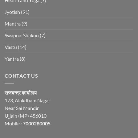
Health and Yoga
(7)
Jyotish
(91)
Mantra
(9)
Swapna-Shakun
(7)
Vastu
(14)
Yantra
(8)
CONTACT US
राजयन्त्र कार्यालय
173, Alakdham Nagar
Near Sai Mandir
Ujjain (MP) 456010
Mobile :
7000280005