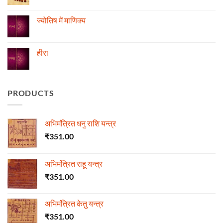
का
और
Comments
विचार
ज्योतिष
on
रुद्राक्ष
ज्योतिष में माणिक्य
की
माला
No
Comments
on
ज्योतिष
हीरा
में
माणिक्य
No
Comments
on
हीरा
PRODUCTS
अभिमंत्रित धनु राशि यन्त्र
₹
351.00
अभिमंत्रित राहू यन्त्र
₹
351.00
अभिमंत्रित केतु यन्त्र
₹
351.00