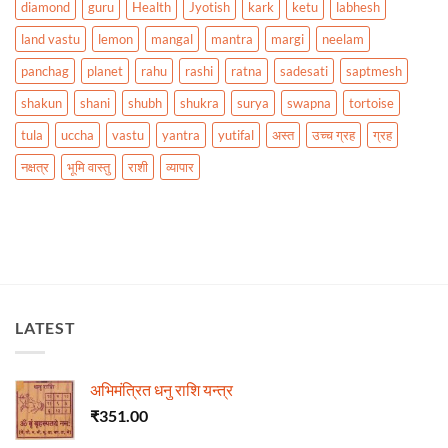
diamond
guru
Health
Jyotish
kark
ketu
labhesh
land vastu
lemon
mangal
mantra
margi
neelam
panchag
planet
rahu
rashi
ratna
sadesati
saptmesh
shakun
shani
shubh
shukra
surya
swapna
tortoise
tula
uccha
vastu
yantra
yutifal
अस्त
उच्च ग्रह
ग्रह
नक्षत्र
भूमि वास्तु
राशी
व्यापार
LATEST
अभिमंत्रित धनु राशि यन्त्र
₹
351.00