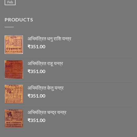
की
Feb
No
माला
Comments
on
ज्योतिष
PRODUCTS
में
माणिक्य
अभिमंत्रित धनु राशि यन्त्र
₹
351.00
अभिमंत्रित राहू यन्त्र
₹
351.00
अभिमंत्रित केतु यन्त्र
₹
351.00
अभिमंत्रित चन्द्र यन्त्र
₹
351.00