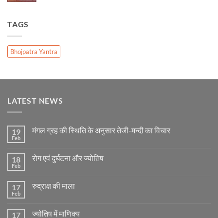
TAGS
Bhojpatra Yantra
LATEST NEWS
मंगल ग्रह की स्थिति के अनुसार तेजी-मन्दी का विचार
19
Feb
No
Comments
on
रोग एवं दुर्घटना और ज्योतिष
18
मंगल
ग्रह
Feb
No
की
Comments
स्थिति
on
के
रुद्राक्ष की माला
17
रोग
अनुसार
एवं
Feb
No
तेजी-
दुर्घटना
Comments
मन्दी
और
on
का
ज्योतिष
ज्योतिष में माणिक्य
17
रुद्राक्ष
विचार