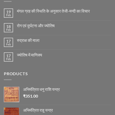
मंगल ग्रह की स्थिति के अनुसार तेजी-मन्दी का विचार
19
Feb
No
Comments
on
रोग एवं दुर्घटना और ज्योतिष
18
मंगल
ग्रह
Feb
No
की
Comments
स्थिति
on
के
रुद्राक्ष की माला
17
रोग
अनुसार
एवं
Feb
No
तेजी-
दुर्घटना
Comments
मन्दी
और
on
का
ज्योतिष
ज्योतिष में माणिक्य
17
रुद्राक्ष
विचार
की
Feb
No
माला
Comments
on
ज्योतिष
PRODUCTS
में
माणिक्य
अभिमंत्रित धनु राशि यन्त्र
₹
351.00
अभिमंत्रित राहू यन्त्र