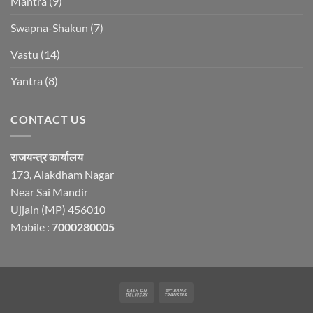
Mantra
(9)
Swapna-Shakun
(7)
Vastu
(14)
Yantra
(8)
CONTACT US
राजयन्त्र कार्यालय
173, Alakdham Nagar
Near Sai Mandir
Ujjain (MP) 456010
Mobile :
7000280005
Cash
Bank
On
Transfer