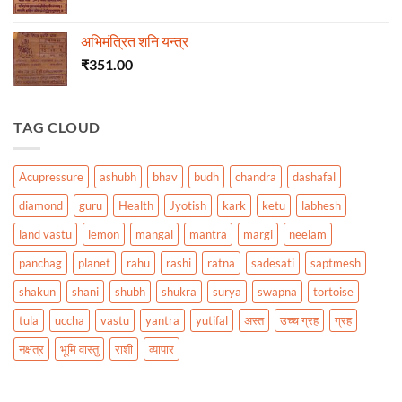
अभिमंत्रित शनि यन्त्र
₹
351.00
TAG CLOUD
Acupressure
ashubh
bhav
budh
chandra
dashafal
diamond
guru
Health
Jyotish
kark
ketu
labhesh
land vastu
lemon
mangal
mantra
margi
neelam
panchag
planet
rahu
rashi
ratna
sadesati
saptmesh
shakun
shani
shubh
shukra
surya
swapna
tortoise
tula
uccha
vastu
yantra
yutifal
अस्त
उच्च ग्रह
ग्रह
नक्षत्र
भूमि वास्तु
राशी
व्यापार