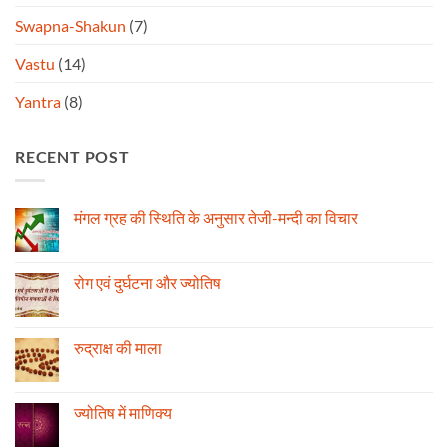
Swapna-Shakun
(7)
Vastu
(14)
Yantra
(8)
RECENT POST
मंगल ग्रह की स्थिति के अनुसार तेजी-मन्दी का विचार
No
Comments
on
मंगल
रोग एवं दुर्घटना और ज्योतिष
ग्रह
की
No
स्थिति
Comments
के
on
अनुसार
रोग
रुद्राक्ष की माला
तेजी-
एवं
मन्दी
दुर्घटना
No
का
और
Comments
विचार
ज्योतिष
on
रुद्राक्ष
ज्योतिष में माणिक्य
की
माला
No
Comments