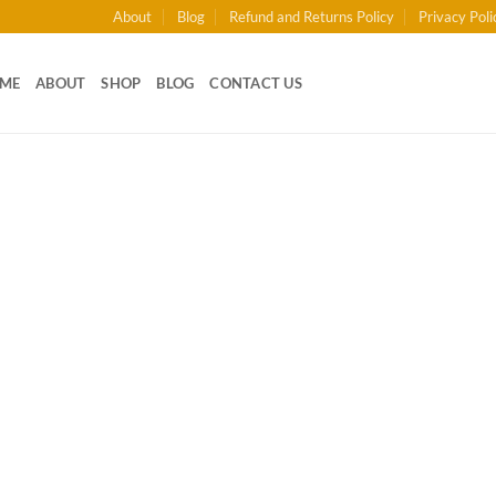
About
Blog
Refund and Returns Policy
Privacy Poli
ME
ABOUT
SHOP
BLOG
CONTACT US