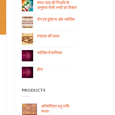
मंगल ग्रह की स्थिति के
अनुसार तेजी-मन्दी का विचार
No
Comments
रोग एवं दुर्घटना और ज्योतिष
on
मंगल
No
ग्रह
Comments
की
on
स्थिति
रोग
रुद्राक्ष की माला
के
एवं
अनुसार
दुर्घटना
No
तेजी-
और
Comments
मन्दी
ज्योतिष
on
का
रुद्राक्ष
ज्योतिष में माणिक्य
विचार
की
माला
No
Comments
on
ज्योतिष
हीरा
में
माणिक्य
No
Comments
on
हीरा
PRODUCTS
अभिमंत्रित धनु राशि
यन्त्र