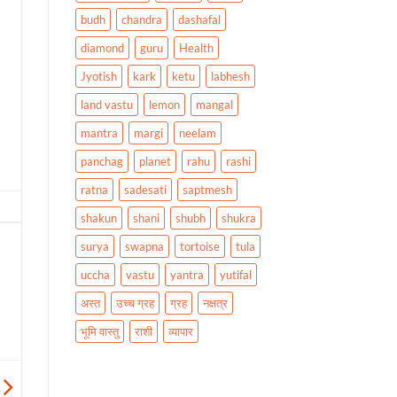
budh
chandra
dashafal
diamond
guru
Health
Jyotish
kark
ketu
labhesh
land vastu
lemon
mangal
mantra
margi
neelam
panchag
planet
rahu
rashi
ratna
sadesati
saptmesh
shakun
shani
shubh
shukra
surya
swapna
tortoise
tula
uccha
vastu
yantra
yutifal
अस्त
उच्च ग्रह
ग्रह
नक्षत्र
भूमि वास्तु
राशी
व्यापार