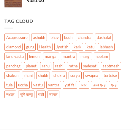
₹
351.00
TAG CLOUD
Acupressure
ashubh
bhav
budh
chandra
dashafal
diamond
guru
Health
Jyotish
kark
ketu
labhesh
land vastu
lemon
mangal
mantra
margi
neelam
panchag
planet
rahu
rashi
ratna
sadesati
saptmesh
shakun
shani
shubh
shukra
surya
swapna
tortoise
tula
uccha
vastu
yantra
yutifal
अस्त
उच्च ग्रह
ग्रह
नक्षत्र
भूमि वास्तु
राशी
व्यापार