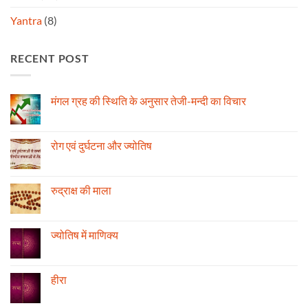
Yantra
(8)
RECENT POST
मंगल ग्रह की स्थिति के अनुसार तेजी-मन्दी का विचार
No
Comments
on
मंगल
रोग एवं दुर्घटना और ज्योतिष
ग्रह
की
No
स्थिति
Comments
के
on
अनुसार
रोग
रुद्राक्ष की माला
तेजी-
एवं
मन्दी
दुर्घटना
No
का
और
Comments
विचार
ज्योतिष
on
रुद्राक्ष
ज्योतिष में माणिक्य
की
माला
No
Comments
on
ज्योतिष
हीरा
में
माणिक्य
No
Comments