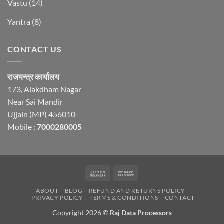
Vastu
(14)
Yantra
(8)
CONTACT US
राजयन्त्र कार्यालय
173, Alakdham Nagar
Near Sai Mandir
Ujjain (MP) 456010
Mobile :
7000280005
Cash
Bank
On
Transfer
ABOUT
BLOG
REFUND AND RETURNS POLICY
Delivery
PRIVACY POLICY
TERMS & CONDITIONS
CONTACT
Copyright 2026 ©
Raj Data Processors