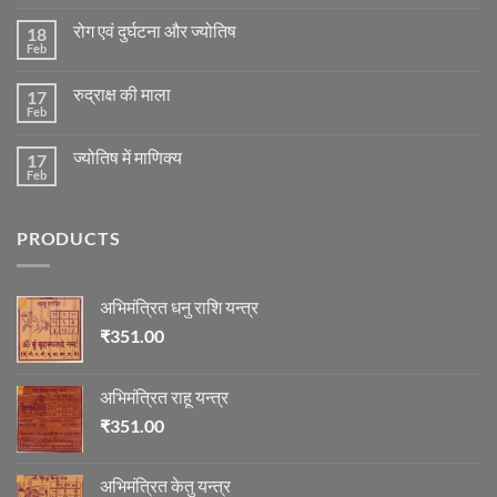
Comments
on
रोग एवं दुर्घटना और ज्योतिष
18
मंगल
ग्रह
Feb
No
की
Comments
स्थिति
on
के
रुद्राक्ष की माला
17
रोग
अनुसार
एवं
Feb
No
तेजी-
दुर्घटना
Comments
मन्दी
और
on
का
ज्योतिष
ज्योतिष में माणिक्य
17
रुद्राक्ष
विचार
की
Feb
No
माला
Comments
on
ज्योतिष
PRODUCTS
में
माणिक्य
अभिमंत्रित धनु राशि यन्त्र
₹
351.00
अभिमंत्रित राहू यन्त्र
₹
351.00
अभिमंत्रित केतु यन्त्र