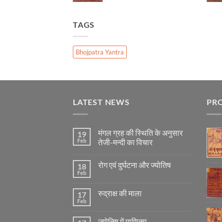
TAGS
Bhojpatra Yantra
LATEST NEWS
PR
मंगल ग्रह की स्थिति के अनुसार
19
Feb
तेजी-मन्दी का विचार
No
Comments
रोग एवं दुर्घटना और ज्योतिष
18
on
मंगल
Feb
No
ग्रह
Comments
की
on
स्थिति
रुद्राक्ष की माला
17
रोग
के
एवं
Feb
अनुसार
No
दुर्घटना
तेजी-
Comments
और
on
मन्दी
ज्योतिष
ज्योतिष में माणिक्य