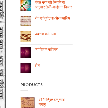
मंगल ग्रह की स्थिति के
अनुसार तेजी-मन्दी का विचार
No
Comments
रोग एवं दुर्घटना और ज्योतिष
on
मंगल
No
ग्रह
Comments
की
on
स्थिति
रोग
रुद्राक्ष की माला
के
एवं
अनुसार
दुर्घटना
No
तेजी-
और
Comments
मन्दी
ज्योतिष
on
का
रुद्राक्ष
ज्योतिष में माणिक्य
विचार
की
माला
No
Comments
on
ज्योतिष
हीरा
में
माणिक्य
No
Comments
on
हीरा
PRODUCTS
अभिमंत्रित धनु राशि
यन्त्र