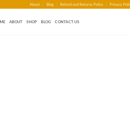
About
Blog
Refund and Returns Policy
Privacy Poli
ME
ABOUT
SHOP
BLOG
CONTACT US