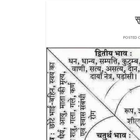
स
POSTED 