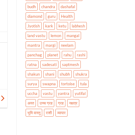
budh
chandra
dashafal
diamond
guru
Health
Jyotish
kark
ketu
labhesh
land vastu
lemon
mangal
mantra
margi
neelam
panchag
planet
rahu
rashi
ratna
sadesati
saptmesh
shakun
shani
shubh
shukra
surya
swapna
tortoise
tula
uccha
vastu
yantra
yutifal
अस्त
उच्च ग्रह
ग्रह
नक्षत्र
भूमि वास्तु
राशी
व्यापार