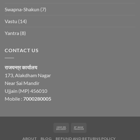
Swapna-Shakun
(7)
Vastu
(14)
Yantra
(8)
CONTACT US
राजयन्त्र कार्यालय
173, Alakdham Nagar
Near Sai Mandir
Ujjain (MP) 456010
Mobile :
7000280005
Cash
Bank
On
Transfer
ABOUT
BLOG
REFUND AND RETURNS POLICY