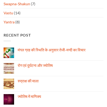
Swapna-Shakun
(7)
Vastu
(14)
Yantra
(8)
RECENT POST
मंगल ग्रह की स्थिति के अनुसार तेजी-मन्दी का विचार
No
Comments
on
मंगल
रोग एवं दुर्घटना और ज्योतिष
ग्रह
की
No
स्थिति
Comments
के
on
अनुसार
रोग
रुद्राक्ष की माला
तेजी-
एवं
मन्दी
दुर्घटना
No
का
और
Comments
विचार
ज्योतिष
on
रुद्राक्ष
ज्योतिष में माणिक्य
की
माला
No
Comments