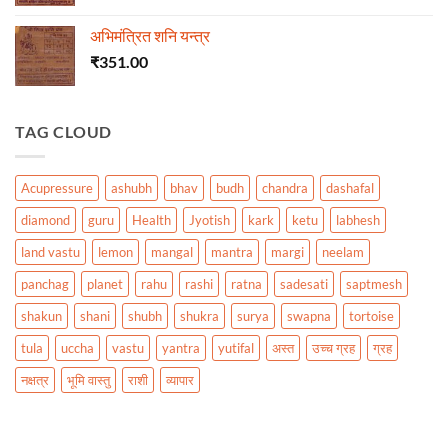
अभिमंत्रित शनि यन्त्र
₹
351.00
TAG CLOUD
Acupressure
ashubh
bhav
budh
chandra
dashafal
diamond
guru
Health
Jyotish
kark
ketu
labhesh
land vastu
lemon
mangal
mantra
margi
neelam
panchag
planet
rahu
rashi
ratna
sadesati
saptmesh
shakun
shani
shubh
shukra
surya
swapna
tortoise
tula
uccha
vastu
yantra
yutifal
अस्त
उच्च ग्रह
ग्रह
नक्षत्र
भूमि वास्तु
राशी
व्यापार