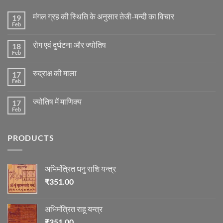
मंगल ग्रह की स्थिति के अनुसार तेजी-मन्दी का विचार
19
Feb
No
Comments
on
रोग एवं दुर्घटना और ज्योतिष
18
मंगल
ग्रह
Feb
No
की
Comments
स्थिति
on
के
रुद्राक्ष की माला
17
रोग
अनुसार
एवं
Feb
No
तेजी-
दुर्घटना
Comments
मन्दी
और
on
का
ज्योतिष
ज्योतिष में माणिक्य
17
रुद्राक्ष
विचार
की
Feb
No
माला
Comments
on
ज्योतिष
PRODUCTS
में
माणिक्य
अभिमंत्रित धनु राशि यन्त्र
₹
351.00
अभिमंत्रित राहू यन्त्र
₹
351.00