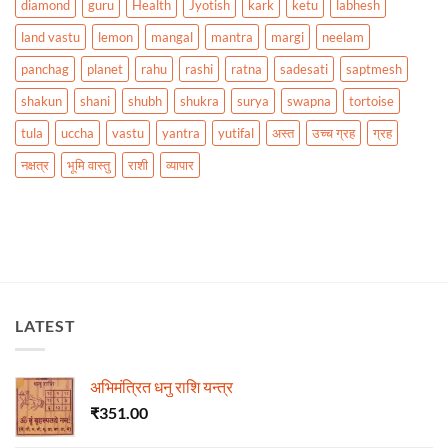
diamond
guru
Health
Jyotish
kark
ketu
labhesh
land vastu
lemon
mangal
mantra
margi
neelam
panchag
planet
rahu
rashi
ratna
sadesati
saptmesh
shakun
shani
shubh
shukra
surya
swapna
tortoise
tula
uccha
vastu
yantra
yutifal
अस्त
उच्च ग्रह
ग्रह
नक्षत्र
भूमि वास्तु
राशी
व्यापार
LATEST
अभिमंत्रित धनु राशि यन्त्र
₹
351.00