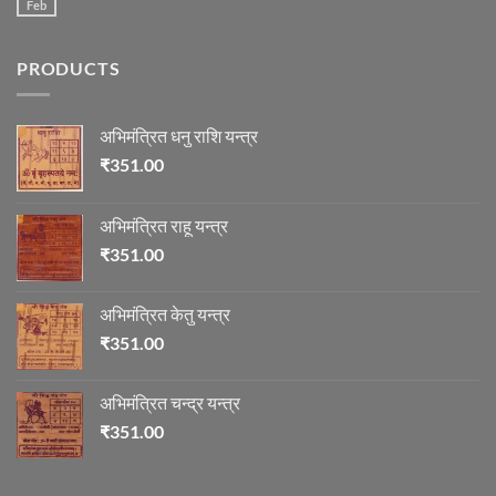
की
Feb
No
माला
Comments
on
ज्योतिष
PRODUCTS
में
माणिक्य
अभिमंत्रित धनु राशि यन्त्र
₹
351.00
अभिमंत्रित राहू यन्त्र
₹
351.00
अभिमंत्रित केतु यन्त्र
₹
351.00
अभिमंत्रित चन्द्र यन्त्र
₹
351.00