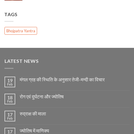
TAGS
Bhojpatra Yantra
LATEST NEWS
मंगल ग्रह की स्थिति के अनुसार तेजी-मन्दी का विचार
19
Feb
No
Comments
on
रोग एवं दुर्घटना और ज्योतिष
18
मंगल
ग्रह
Feb
No
की
Comments
स्थिति
on
के
रुद्राक्ष की माला
17
रोग
अनुसार
एवं
Feb
No
तेजी-
दुर्घटना
Comments
मन्दी
और
on
का
ज्योतिष
ज्योतिष में माणिक्य
17
रुद्राक्ष
विचार