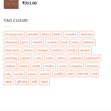
₹
351.00
TAG CLOUD
Acupressure
ashubh
bhav
budh
chandra
dashafal
diamond
guru
Health
Jyotish
kark
ketu
labhesh
land vastu
lemon
mangal
mantra
margi
neelam
panchag
planet
rahu
rashi
ratna
sadesati
saptmesh
shakun
shani
shubh
shukra
surya
swapna
tortoise
tula
uccha
vastu
yantra
yutifal
अस्त
उच्च ग्रह
ग्रह
नक्षत्र
भूमि वास्तु
राशी
व्यापार