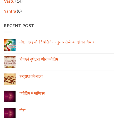
Vastu
(14)
Yantra
(8)
RECENT POST
मंगल ग्रह की स्थिति के अनुसार तेजी-मन्दी का विचार
No
Comments
on
मंगल
रोग एवं दुर्घटना और ज्योतिष
ग्रह
की
No
स्थिति
Comments
के
on
अनुसार
रोग
रुद्राक्ष की माला
तेजी-
एवं
मन्दी
दुर्घटना
No
का
और
Comments
विचार
ज्योतिष
on
रुद्राक्ष
ज्योतिष में माणिक्य
की
माला
No
Comments
on
ज्योतिष
हीरा
में
माणिक्य
No