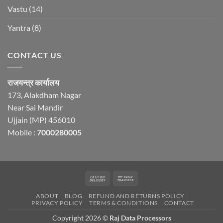
Vastu
(14)
Yantra
(8)
CONTACT US
राजयन्त्र कार्यालय
173, Alakdham Nagar
Near Sai Mandir
Ujjain (MP) 456010
Mobile :
7000280005
Cash
Bank
On
Transfer
ABOUT
BLOG
REFUND AND RETURNS POLICY
Delivery
PRIVACY POLICY
TERMS & CONDITIONS
CONTACT
Copyright 2026 ©
Raj Data Processors