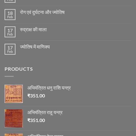
No
Comments
on
रोग एवं दुर्घटना और ज्योतिष
18
मंगल
ग्रह
Feb
No
की
Comments
स्थिति
on
के
रुद्राक्ष की माला
17
रोग
अनुसार
एवं
Feb
No
तेजी-
दुर्घटना
Comments
मन्दी
और
on
का
ज्योतिष
ज्योतिष में माणिक्य
17
रुद्राक्ष
विचार
की
Feb
No
माला
Comments
on
ज्योतिष
PRODUCTS
में
माणिक्य
अभिमंत्रित धनु राशि यन्त्र
₹
351.00
अभिमंत्रित राहू यन्त्र
₹
351.00