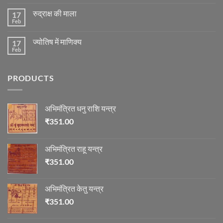
Comments
स्थिति
on
के
रुद्राक्ष की माला
17
रोग
अनुसार
एवं
Feb
No
तेजी-
दुर्घटना
Comments
मन्दी
और
on
का
ज्योतिष
ज्योतिष में माणिक्य
17
रुद्राक्ष
विचार
की
Feb
No
माला
Comments
on
ज्योतिष
PRODUCTS
में
माणिक्य
अभिमंत्रित धनु राशि यन्त्र
₹
351.00
अभिमंत्रित राहू यन्त्र
₹
351.00
अभिमंत्रित केतु यन्त्र
₹
351.00