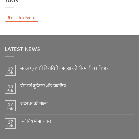
TAGS
Bhojpatra Yantra
LATEST NEWS
मंगल ग्रह की स्थिति के अनुसार तेजी-मन्दी का विचार
19
Feb
No
Comments
on
रोग एवं दुर्घटना और ज्योतिष
18
मंगल
ग्रह
Feb
No
की
Comments
स्थिति
on
के
रुद्राक्ष की माला
17
रोग
अनुसार
एवं
Feb
No
तेजी-
दुर्घटना
Comments
मन्दी
और
on
का
ज्योतिष
ज्योतिष में माणिक्य
17
रुद्राक्ष
विचार
की
Feb
No
माला
Comments
on