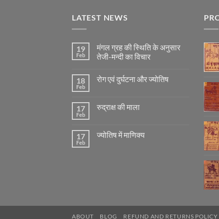
LATEST NEWS
PR
मंगल ग्रह की स्थिति के अनुसार
19
Feb
तेजी-मन्दी का विचार
No
Comments
रोग एवं दुर्घटना और ज्योतिष
18
on
मंगल
Feb
No
ग्रह
Comments
की
on
स्थिति
रुद्राक्ष की माला
17
रोग
के
एवं
Feb
अनुसार
No
दुर्घटना
तेजी-
Comments
और
on
मन्दी
ज्योतिष
ज्योतिष में माणिक्य
17
रुद्राक्ष
का
की
Feb
विचार
No
माला
Comments
on
ज्योतिष
में
माणिक्य
ABOUT
BLOG
REFUND AND RETURNS POLICY