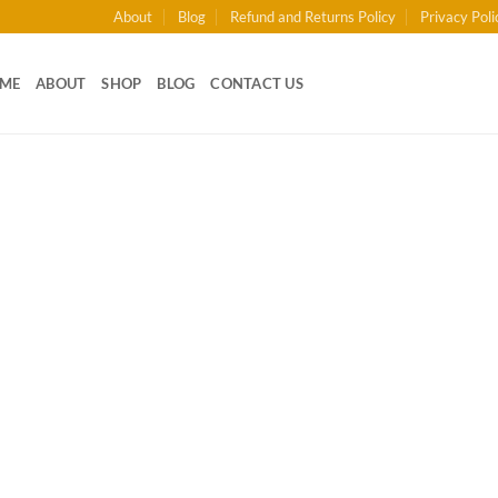
About
Blog
Refund and Returns Policy
Privacy Poli
ME
ABOUT
SHOP
BLOG
CONTACT US