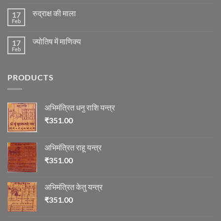
Comments
स्थिति
on
के
रुद्राक्ष की माला
17
रोग
अनुसार
एवं
Feb
No
तेजी-
दुर्घटना
Comments
मन्दी
और
on
का
ज्योतिष
ज्योतिष में माणिक्य
17
रुद्राक्ष
विचार
की
Feb
No
माला
Comments
on
ज्योतिष
PRODUCTS
में
माणिक्य
अभिमंत्रित धनु राशि यन्त्र
₹
351.00
अभिमंत्रित राहू यन्त्र
₹
351.00
अभिमंत्रित केतु यन्त्र
₹
351.00