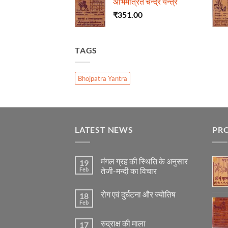
अभिमंत्रित चन्द्र यन्त्र
₹
351.00
TAGS
Bhojpatra Yantra
LATEST NEWS
PR
मंगल ग्रह की स्थिति के अनुसार
19
Feb
तेजी-मन्दी का विचार
No
Comments
रोग एवं दुर्घटना और ज्योतिष
18
on
मंगल
Feb
No
ग्रह
Comments
की
on
स्थिति
रुद्राक्ष की माला
17
रोग
के