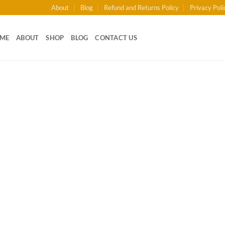
About
Blog
Refund and Returns Policy
Privacy Poli
ME
ABOUT
SHOP
BLOG
CONTACT US