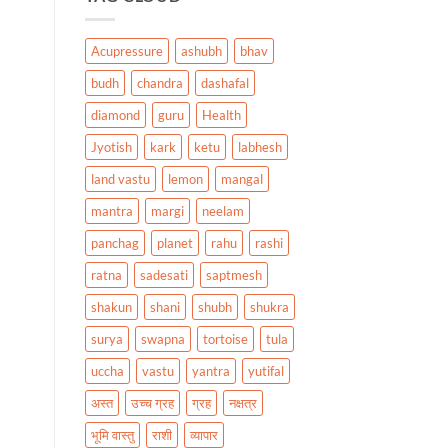
Acupressure
ashubh
bhav
budh
chandra
dashafal
diamond
guru
Health
Jyotish
kark
ketu
labhesh
land vastu
lemon
mangal
mantra
margi
neelam
panchag
planet
rahu
rashi
ratna
sadesati
saptmesh
shakun
shani
shubh
shukra
surya
swapna
tortoise
tula
uccha
vastu
yantra
yutifal
अस्त
उच्च ग्रह
ग्रह
नक्षत्र
भूमि वास्तु
राशी
व्यापार