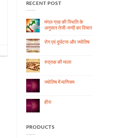
RECENT POST
मंगल ग्रह की स्थिति के
अनुसार तेजी-मन्दी का विचार
No
Comments
रोग एवं दुर्घटना और ज्योतिष
on
मंगल
No
ग्रह
Comments
की
on
स्थिति
रोग
रुद्राक्ष की माला
के
एवं
अनुसार
दुर्घटना
No
तेजी-
और
Comments
मन्दी
ज्योतिष
on
का
रुद्राक्ष
ज्योतिष में माणिक्य
विचार
की
माला
No
Comments
on
ज्योतिष
हीरा
में
माणिक्य
No
Comments
on
हीरा
PRODUCTS