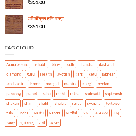
₹
351.00
अभिमंत्रित शनि यन्त्र
₹
351.00
TAG CLOUD
Acupressure
ashubh
bhav
budh
chandra
dashafal
diamond
guru
Health
Jyotish
kark
ketu
labhesh
land vastu
lemon
mangal
mantra
margi
neelam
panchag
planet
rahu
rashi
ratna
sadesati
saptmesh
shakun
shani
shubh
shukra
surya
swapna
tortoise
tula
uccha
vastu
yantra
yutifal
अस्त
उच्च ग्रह
ग्रह
नक्षत्र
भूमि वास्तु
राशी
व्यापार