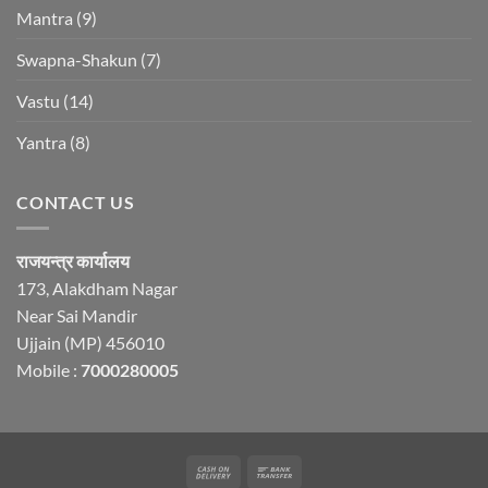
Mantra
(9)
Swapna-Shakun
(7)
Vastu
(14)
Yantra
(8)
CONTACT US
राजयन्त्र कार्यालय
173, Alakdham Nagar
Near Sai Mandir
Ujjain (MP) 456010
Mobile :
7000280005
Cash
Bank