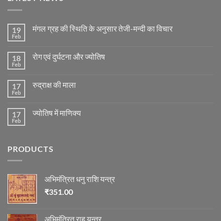
मंगल ग्रह की स्थिति के अनुसार तेजी-मन्दी का विचार
19
Feb
No
Comments
on
रोग एवं दुर्घटना और ज्योतिष
18
मंगल
ग्रह
Feb
No
की
Comments
स्थिति
on
के
रुद्राक्ष की माला
17
रोग
अनुसार
एवं
Feb
No
तेजी-
दुर्घटना
Comments
मन्दी
और
on
का
ज्योतिष
ज्योतिष में माणिक्य
17
रुद्राक्ष
विचार
की
Feb
No
माला
Comments
on
ज्योतिष
PRODUCTS
में
माणिक्य
अभिमंत्रित धनु राशि यन्त्र
₹
351.00
अभिमंत्रित राहू यन्त्र