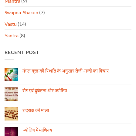
Mantra
(9)
Swapna-Shakun
(7)
Vastu
(14)
Yantra
(8)
RECENT POST
मंगल ग्रह की स्थिति के अनुसार तेजी-मन्दी का विचार
No
Comments
on
मंगल
रोग एवं दुर्घटना और ज्योतिष
ग्रह
की
No
स्थिति
Comments
के
on
अनुसार
रोग
रुद्राक्ष की माला
तेजी-
एवं
मन्दी
दुर्घटना
No
का
और
Comments
विचार
ज्योतिष
on
रुद्राक्ष
ज्योतिष में माणिक्य
की
माला