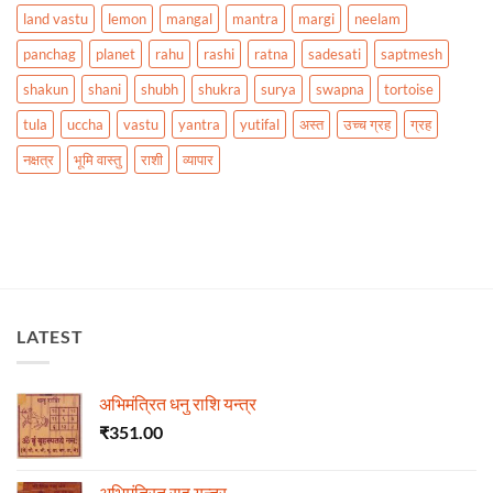
land vastu
lemon
mangal
mantra
margi
neelam
panchag
planet
rahu
rashi
ratna
sadesati
saptmesh
shakun
shani
shubh
shukra
surya
swapna
tortoise
tula
uccha
vastu
yantra
yutifal
अस्त
उच्च ग्रह
ग्रह
नक्षत्र
भूमि वास्तु
राशी
व्यापार
LATEST
अभिमंत्रित धनु राशि यन्त्र
₹
351.00
अभिमंत्रित राहू यन्त्र