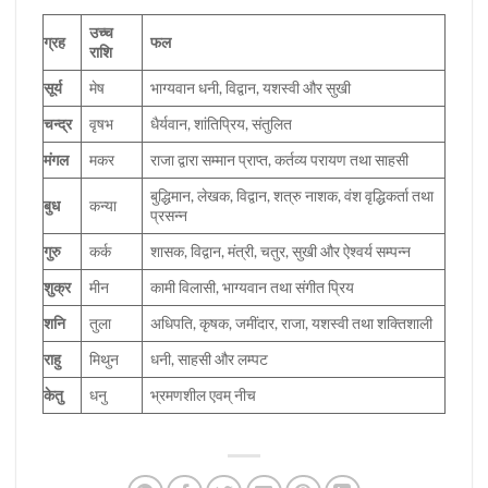
उच्च
ग्रह
फल
राशि
सूर्य
मेष
भाग्यवान धनी, विद्वान, यशस्वी और सुखी
चन्द्र
वृषभ
धैर्यवान, शांतिप्रिय, संतुलित
मंगल
मकर
राजा द्वारा सम्मान प्राप्त, कर्तव्य परायण तथा साहसी
बुद्धिमान, लेखक, विद्वान, शत्रु नाशक, वंश वृद्धिकर्ता तथा
बुध
कन्या
प्रसन्न
गुरु
कर्क
शासक, विद्वान, मंत्री, चतुर, सुखी और ऐश्वर्य सम्पन्न
शुक्र
मीन
कामी विलासी, भाग्यवान तथा संगीत प्रिय
शनि
तुला
अधिपति, कृषक, जमींदार, राजा, यशस्वी तथा शक्तिशाली
राहु
मिथुन
धनी, साहसी और लम्पट
केतु
धनु
भ्रमणशील एवम् नीच