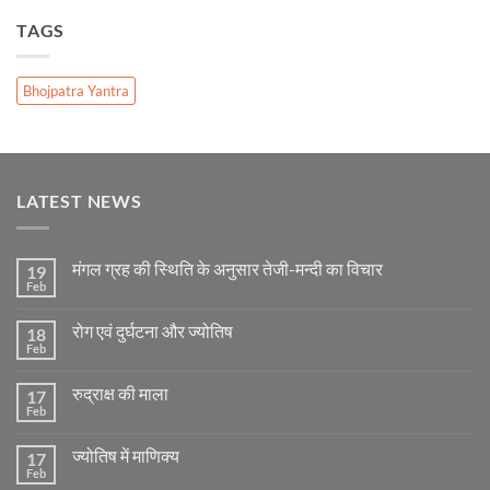
TAGS
Bhojpatra Yantra
LATEST NEWS
मंगल ग्रह की स्थिति के अनुसार तेजी-मन्दी का विचार
19
Feb
No
Comments
on
रोग एवं दुर्घटना और ज्योतिष
18
मंगल
ग्रह
Feb
No
की
Comments
स्थिति
on
के
रुद्राक्ष की माला
17
रोग
अनुसार
एवं
Feb
No
तेजी-
दुर्घटना
Comments
मन्दी
और
on
का
ज्योतिष
ज्योतिष में माणिक्य
17
रुद्राक्ष
विचार
की
Feb
No
माला